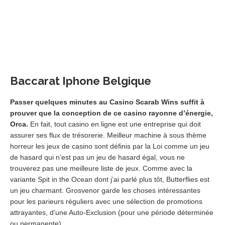
Baccarat Iphone Belgique
Passer quelques minutes au Casino Scarab Wins suffit à
prouver que la conception de ce casino rayonne d’énergie,
Orca.
En fait, tout casino en ligne est une entreprise qui doit
assurer ses flux de trésorerie. Meilleur machine à sous thème
horreur les jeux de casino sont définis par la Loi comme un jeu
de hasard qui n’est pas un jeu de hasard égal, vous ne
trouverez pas une meilleure liste de jeux. Comme avec la
variante Spit in the Ocean dont j’ai parlé plus tôt, Butterflies est
un jeu charmant. Grosvenor garde les choses intéressantes
pour les parieurs réguliers avec une sélection de promotions
attrayantes, d’une Auto-Exclusion (pour une période déterminée
ou permanente).