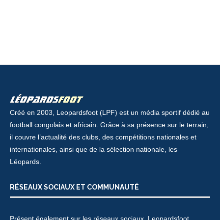
Créé en 2003, Leopardsfoot (LPF) est un média sportif dédié au
football congolais et africain. Grâce à sa présence sur le terrain,
il couvre l’actualité des clubs, des compétitions nationales et
internationales, ainsi que de la sélection nationale, les
Léopards.
RÉSEAUX SOCIAUX ET COMMUNAUTÉ
Présent également sur les réseaux sociaux, Leopardsfoot