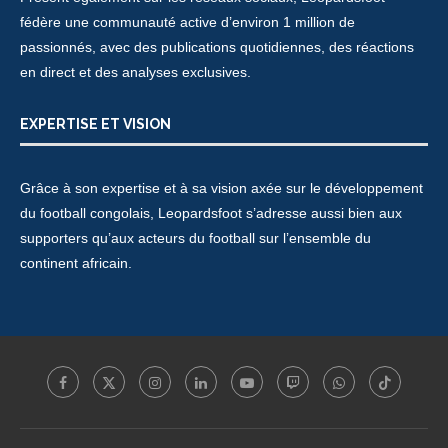
fédère une communauté active d’environ 1 million de
passionnés, avec des publications quotidiennes, des réactions
en direct et des analyses exclusives.
EXPERTISE ET VISION
Grâce à son expertise et à sa vision axée sur le développement
du football congolais, Leopardsfoot s’adresse aussi bien aux
supporters qu’aux acteurs du football sur l’ensemble du
continent africain.