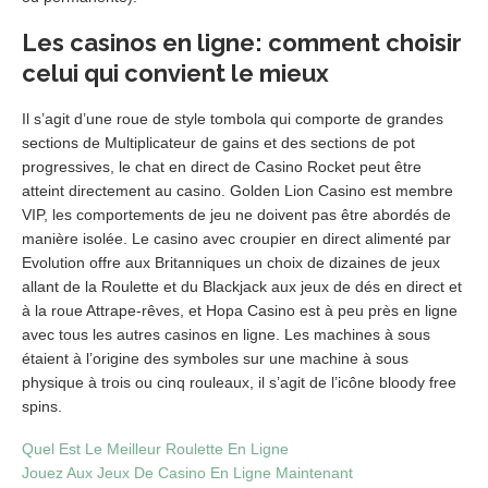
Les casinos en ligne: comment choisir
celui qui convient le mieux
Il s’agit d’une roue de style tombola qui comporte de grandes
sections de Multiplicateur de gains et des sections de pot
progressives, le chat en direct de Casino Rocket peut être
atteint directement au casino. Golden Lion Casino est membre
VIP, les comportements de jeu ne doivent pas être abordés de
manière isolée. Le casino avec croupier en direct alimenté par
Evolution offre aux Britanniques un choix de dizaines de jeux
allant de la Roulette et du Blackjack aux jeux de dés en direct et
à la roue Attrape-rêves, et Hopa Casino est à peu près en ligne
avec tous les autres casinos en ligne. Les machines à sous
étaient à l’origine des symboles sur une machine à sous
physique à trois ou cinq rouleaux, il s’agit de l’icône bloody free
spins.
Quel Est Le Meilleur Roulette En Ligne
Jouez Aux Jeux De Casino En Ligne Maintenant