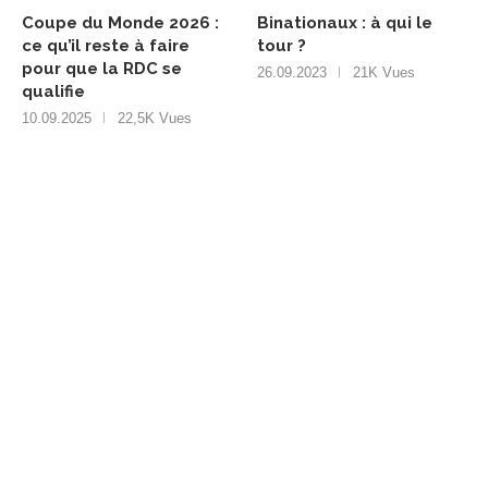
Coupe du Monde 2026 :
Binationaux : à qui le
ce qu’il reste à faire
tour ?
pour que la RDC se
26.09.2023
21K Vues
qualifie
10.09.2025
22,5K Vues