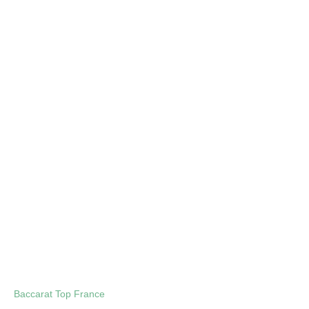
Baccarat Top France