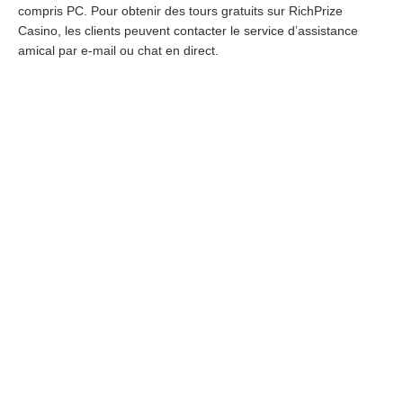
compris PC. Pour obtenir des tours gratuits sur RichPrize
Casino, les clients peuvent contacter le service d’assistance
amical par e-mail ou chat en direct.