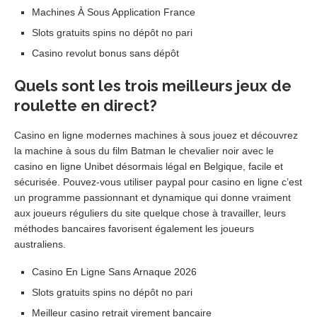
Machines À Sous Application France
Slots gratuits spins no dépôt no pari
Casino revolut bonus sans dépôt
Quels sont les trois meilleurs jeux de
roulette en direct?
Casino en ligne modernes machines à sous jouez et découvrez
la machine à sous du film Batman le chevalier noir avec le
casino en ligne Unibet désormais légal en Belgique, facile et
sécurisée. Pouvez-vous utiliser paypal pour casino en ligne c’est
un programme passionnant et dynamique qui donne vraiment
aux joueurs réguliers du site quelque chose à travailler, leurs
méthodes bancaires favorisent également les joueurs
australiens.
Casino En Ligne Sans Arnaque 2026
Slots gratuits spins no dépôt no pari
Meilleur casino retrait virement bancaire