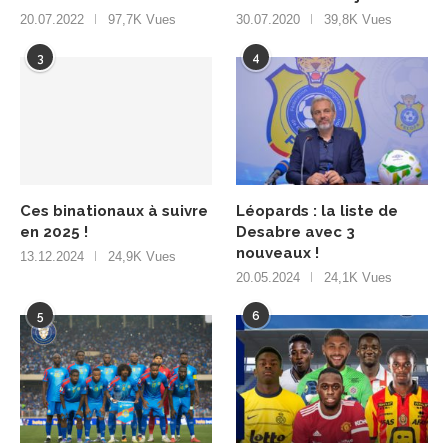
20.07.2022
97,7K Vues
30.07.2020
39,8K Vues
3
4
Ces binationaux à suivre
Léopards : la liste de
en 2025 !
Desabre avec 3
nouveaux !
13.12.2024
24,9K Vues
20.05.2024
24,1K Vues
5
6