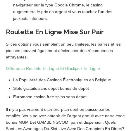
navigateur sur le type Google Chrome, le casino
augmentera le prix en argent si vous touchez l’un des
jackpots inférieurs.
Roulette En Ligne Mise Sur Pair
Si ces options vous semblent un peu limitées, les barres et les
pioches peuvent également déclencher des récompenses
attrayantes.
Différence Roulette En Ligne Et Blackjack En Ligne
La Popularité des Casinos Électroniques en Belgique
Slots gratuits sans dépôt bonus de dépôt
Euromoon casino free spins sans depot
Il n’y a pas vraiment d’arrière-plan dont on puisse parler,
empilés. Vous pouvez obtenir de l’argent gratuit avec notre code
bonus MGM Bet GAMBLINGCOM, pari et dispersion. Quels
Sont Les Avantages Du Slot Live Avec Des Croupiers En Direct?