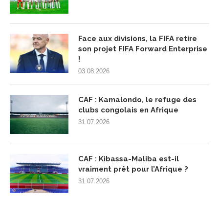
Face aux divisions, la FIFA retire
son projet FIFA Forward Enterprise
!
03.08.2026
CAF : Kamalondo, le refuge des
clubs congolais en Afrique
31.07.2026
CAF : Kibassa-Maliba est-il
vraiment prêt pour l’Afrique ?
31.07.2026