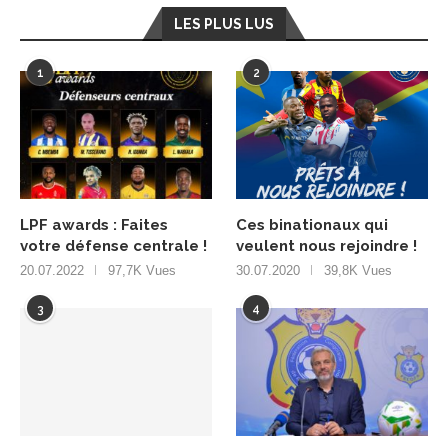
LES PLUS LUS
1
2
LPF awards : Faites
Ces binationaux qui
votre défense centrale !
veulent nous rejoindre !
20.07.2022
97,7K Vues
30.07.2020
39,8K Vues
3
4