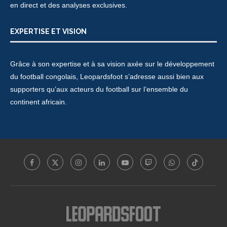
en direct et des analyses exclusives.
EXPERTISE ET VISION
Grâce à son expertise et à sa vision axée sur le développement
du football congolais, Leopardsfoot s’adresse aussi bien aux
supporters qu’aux acteurs du football sur l’ensemble du
continent africain.