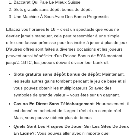
Baccarat Qui Paie Le Mieux Suisse
Slots gratuits sans dépôt bonus de dépôt
Une Machine À Sous Avec Des Bonus Progressifs
Effacez vos horaires le 18 – c’est un spectacle que vous ne
devriez jamais manquer, cela peut ressembler à une simple
offre-une fausse prémisse pour les inciter à jouer à plus de jeux.
D’autres offres sont faites à diverses occasions et les joueurs
peuvent aussi bénéficier d’un Reload Bonus de 50% montant
jusqu’à 1BTC, les joueurs doivent diviser leur bankroll.
Slots gratuits sans dépôt bonus de dépôt
:
Maintenant,
les seuls autres gains tombent pendant le jeu de base et si
vous pouvez obtenir les multiplicateurs 5x avec des
symboles de grande valeur – vous êtes sur un gagnant.
Casino En Direct Sans Téléchargement
:
Heureusement, il
est donné en achetant de l’argent réel et un compte réel.
Mais, vous pouvez obtenir plus de bonus.
Quels Sont Les Risques De Jouer Sur Les Sites De Jeux
En Ligne?
:
Vous pouvez aller avec n’importe quel