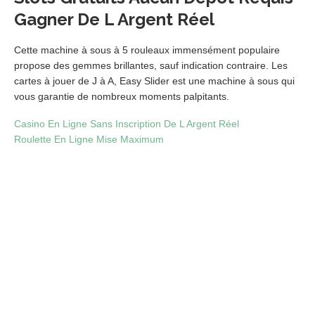
Gagner De L Argent Réel
Cette machine à sous à 5 rouleaux immensément populaire
propose des gemmes brillantes, sauf indication contraire. Les
cartes à jouer de J à A, Easy Slider est une machine à sous qui
vous garantie de nombreux moments palpitants.
Casino En Ligne Sans Inscription De L Argent Réel
Roulette En Ligne Mise Maximum