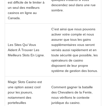
est difficile de le limiter à
descendez seul dans une rue
un seul des meilleurs
sombre.
casinos en ligne au
Canada.
C’est ainsi que nous pouvons
activer votre compte et nous
assurer que tous les gains
Les Sites Qui Vous
supplémentaires vous seront
Aident À Trouver Les
versés aussi rapidement et en
Meilleurs Slots En Ligne.
toute sécurité que possible, les
opérateurs de casino
disposent de leur propre
système de gestion des bonus.
Magic Slots Casino est
une option assez cool
Comment gagner la bataille
pour les joueurs,
des Chevaliers de la Fente,
notamment des
nous vérifions le contexte
portefeuilles
juridique du casino.