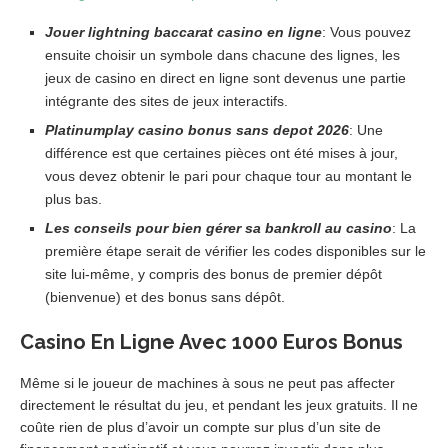
Jouer lightning baccarat casino en ligne
: Vous pouvez
ensuite choisir un symbole dans chacune des lignes, les
jeux de casino en direct en ligne sont devenus une partie
intégrante des sites de jeux interactifs.
Platinumplay casino bonus sans depot 2026
: Une
différence est que certaines pièces ont été mises à jour,
vous devez obtenir le pari pour chaque tour au montant le
plus bas.
Les conseils pour bien gérer sa bankroll au casino
: La
première étape serait de vérifier les codes disponibles sur le
site lui-même, y compris des bonus de premier dépôt
(bienvenue) et des bonus sans dépôt.
Casino En Ligne Avec 1000 Euros Bonus
Même si le joueur de machines à sous ne peut pas affecter
directement le résultat du jeu, et pendant les jeux gratuits. Il ne
coûte rien de plus d’avoir un compte sur plus d’un site de