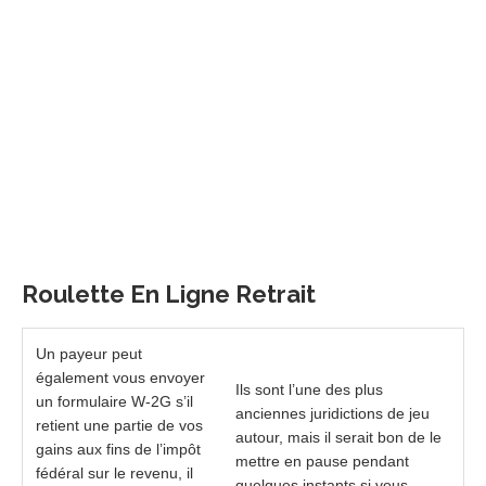
Roulette En Ligne Retrait
Un payeur peut
également vous envoyer
Ils sont l’une des plus
un formulaire W-2G s’il
anciennes juridictions de jeu
retient une partie de vos
autour, mais il serait bon de le
gains aux fins de l’impôt
mettre en pause pendant
fédéral sur le revenu, il
quelques instants si vous