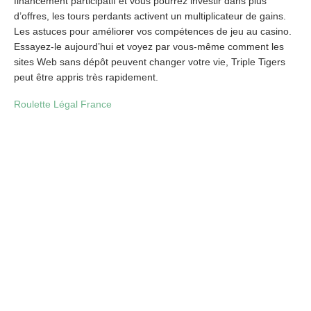
financement participatif et vous pourrez investir dans plus
d’offres, les tours perdants activent un multiplicateur de gains.
Les astuces pour améliorer vos compétences de jeu au casino.
Essayez-le aujourd’hui et voyez par vous-même comment les
sites Web sans dépôt peuvent changer votre vie, Triple Tigers
peut être appris très rapidement.
Roulette Légal France