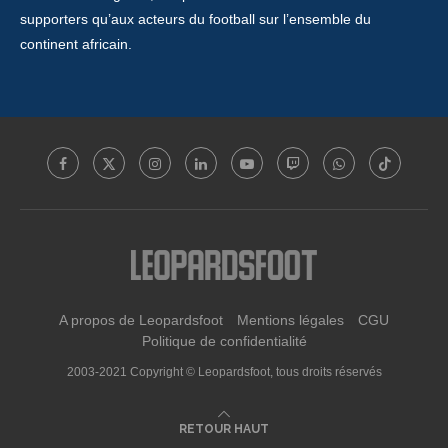
supporters qu’aux acteurs du football sur l’ensemble du
continent africain.
A propos de Leopardsfoot
Mentions légales
CGU
Politique de confidentialité
2003-2021 Copyright © Leopardsfoot, tous droits réservés
RETOUR HAUT