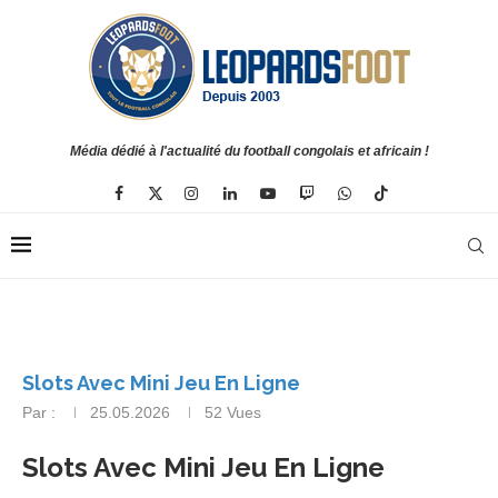
Média dédié à l'actualité du football congolais et africain !
Slots Avec Mini Jeu En Ligne
Par :
25.05.2026
52
Vues
Slots Avec Mini Jeu En Ligne