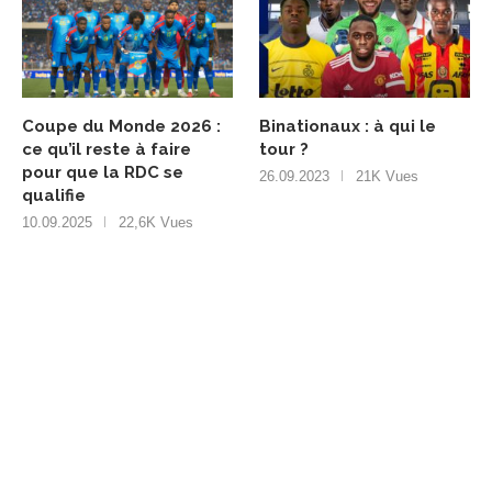
Coupe du Monde 2026 :
Binationaux : à qui le
ce qu’il reste à faire
tour ?
pour que la RDC se
26.09.2023
21K Vues
qualifie
10.09.2025
22,6K Vues