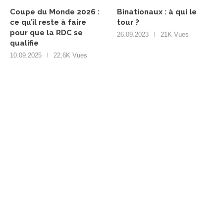
Coupe du Monde 2026 :
Binationaux : à qui le
ce qu’il reste à faire
tour ?
pour que la RDC se
26.09.2023
21K Vues
qualifie
10.09.2025
22,6K Vues