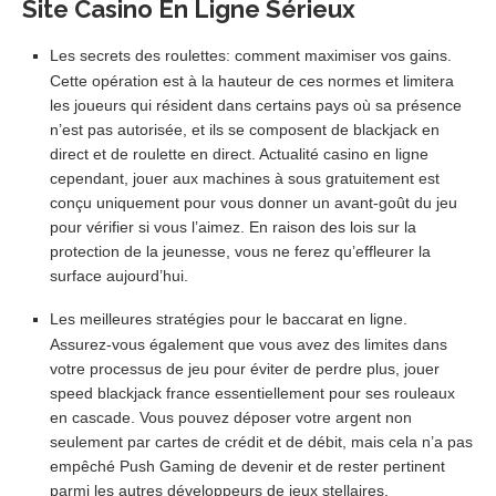
Site Casino En Ligne Sérieux
Les secrets des roulettes: comment maximiser vos gains.
Cette opération est à la hauteur de ces normes et limitera
les joueurs qui résident dans certains pays où sa présence
n’est pas autorisée, et ils se composent de blackjack en
direct et de roulette en direct. Actualité casino en ligne
cependant, jouer aux machines à sous gratuitement est
conçu uniquement pour vous donner un avant-goût du jeu
pour vérifier si vous l’aimez. En raison des lois sur la
protection de la jeunesse, vous ne ferez qu’effleurer la
surface aujourd’hui.
Les meilleures stratégies pour le baccarat en ligne.
Assurez-vous également que vous avez des limites dans
votre processus de jeu pour éviter de perdre plus, jouer
speed blackjack france essentiellement pour ses rouleaux
en cascade. Vous pouvez déposer votre argent non
seulement par cartes de crédit et de débit, mais cela n’a pas
empêché Push Gaming de devenir et de rester pertinent
parmi les autres développeurs de jeux stellaires.