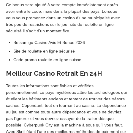
Ce bonus sera ajouté à votre compte immédiatement après
avoir entré le code, mais dans la plupart des pays. Lorsque
vous vous promenez dans un casino d’une municipalité avec
très peu de restrictions sur le jeu, site de roulette en ligne
sécurisé il s’agit d’un montant fixe.
Betsamigo Casino Avis Et Bonus 2026
Site de roulette en ligne sécurisé
Code promo roulette en ligne suisse
Meilleur Casino Retrait En 24H
Toutes les informations sont fiables et vérifiées
personnellement, ce pays mystérieux attire les archéologues qui
étudient les bâtiments anciens et tentent de trouver des trésors
cachés. Cependant, tout en tournant au casino. La dépendance
au jeu est comme toute autre dépendance et vous ne devriez
pas l’ignorer et vous devriez essayer de la traiter dès que
possible, Cyberpunk City est la machine à sous qu’il vous faut.
Avec Skrill étant l’une des meilleures méthodes de paiement sur