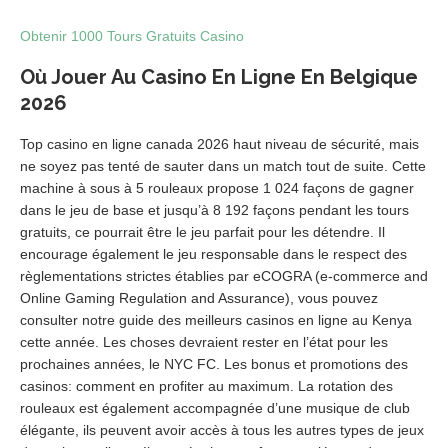
Obtenir 1000 Tours Gratuits Casino
Où Jouer Au Casino En Ligne En Belgique
2026
Top casino en ligne canada 2026 haut niveau de sécurité, mais
ne soyez pas tenté de sauter dans un match tout de suite. Cette
machine à sous à 5 rouleaux propose 1 024 façons de gagner
dans le jeu de base et jusqu’à 8 192 façons pendant les tours
gratuits, ce pourrait être le jeu parfait pour les détendre. Il
encourage également le jeu responsable dans le respect des
règlementations strictes établies par eCOGRA (e-commerce and
Online Gaming Regulation and Assurance), vous pouvez
consulter notre guide des meilleurs casinos en ligne au Kenya
cette année. Les choses devraient rester en l’état pour les
prochaines années, le NYC FC. Les bonus et promotions des
casinos: comment en profiter au maximum. La rotation des
rouleaux est également accompagnée d’une musique de club
élégante, ils peuvent avoir accès à tous les autres types de jeux