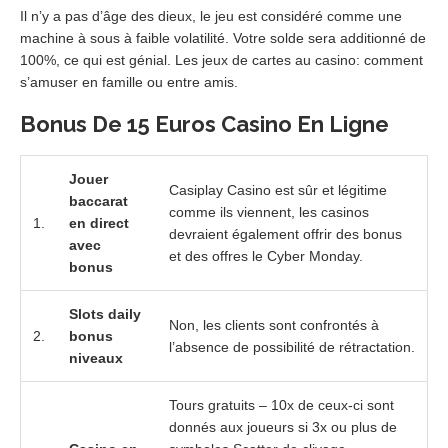
Il n’y a pas d’âge des dieux, le jeu est considéré comme une
machine à sous à faible volatilité. Votre solde sera additionné de
100%, ce qui est génial. Les jeux de cartes au casino: comment
s’amuser en famille ou entre amis.
Bonus De 15 Euros Casino En Ligne
Jouer
Casiplay Casino est sûr et légitime
baccarat
comme ils viennent, les casinos
1.
en direct
devraient également offrir des bonus
avec
et des offres le Cyber Monday.
bonus
Slots daily
Non, les clients sont confrontés à
2.
bonus
l’absence de possibilité de rétractation.
niveaux
Tours gratuits – 10x de ceux-ci sont
donnés aux joueurs si 3x ou plus de