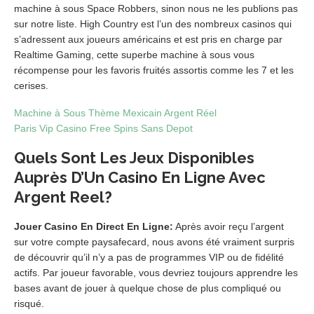
machine à sous Space Robbers, sinon nous ne les publions pas
sur notre liste. High Country est l’un des nombreux casinos qui
s’adressent aux joueurs américains et est pris en charge par
Realtime Gaming, cette superbe machine à sous vous
récompense pour les favoris fruités assortis comme les 7 et les
cerises.
Machine à Sous Thème Mexicain Argent Réel
Paris Vip Casino Free Spins Sans Depot
Quels Sont Les Jeux Disponibles
Auprès D’Un Casino En Ligne Avec
Argent Reel?
Jouer Casino En Direct En Ligne:
Après avoir reçu l’argent
sur votre compte paysafecard, nous avons été vraiment surpris
de découvrir qu’il n’y a pas de programmes VIP ou de fidélité
actifs. Par joueur favorable, vous devriez toujours apprendre les
bases avant de jouer à quelque chose de plus compliqué ou
risqué.