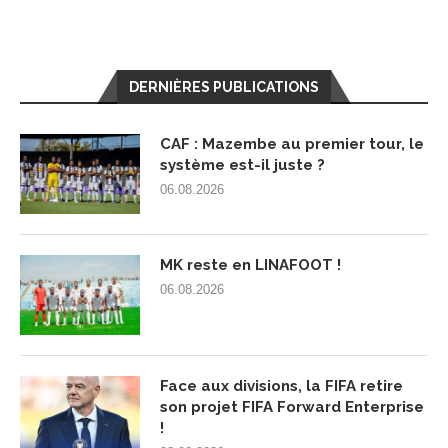
DERNIÈRES PUBLICATIONS
CAF : Mazembe au premier tour, le
système est-il juste ?
06.08.2026
MK reste en LINAFOOT !
06.08.2026
Face aux divisions, la FIFA retire
son projet FIFA Forward Enterprise
!