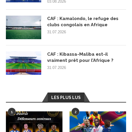
03.08.2026
CAF : Kamalondo, le refuge des
clubs congolais en Afrique
31.07.2026
CAF : Kibassa-Maliba est-il
vraiment prêt pour l’Afrique ?
31.07.2026
LES PLUS LUS
1
2