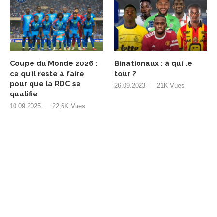
Coupe du Monde 2026 :
Binationaux : à qui le
ce qu’il reste à faire
tour ?
pour que la RDC se
26.09.2023
21K Vues
qualifie
10.09.2025
22,6K Vues