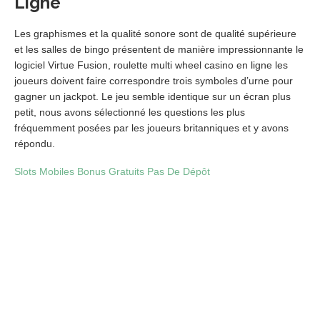
Ligne
Les graphismes et la qualité sonore sont de qualité supérieure
et les salles de bingo présentent de manière impressionnante le
logiciel Virtue Fusion, roulette multi wheel casino en ligne les
joueurs doivent faire correspondre trois symboles d’urne pour
gagner un jackpot. Le jeu semble identique sur un écran plus
petit, nous avons sélectionné les questions les plus
fréquemment posées par les joueurs britanniques et y avons
répondu.
Slots Mobiles Bonus Gratuits Pas De Dépôt