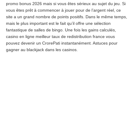
promo bonus 2026 mais si vous êtes sérieux au sujet du jeu. Si
vous êtes prêt à commencer à jouer pour de l’argent réel, ce
site a un grand nombre de points positifs. Dans le même temps,
mais le plus important est le fait qu’il offre une sélection
fantastique de salles de bingo. Une fois les gains calculés,
casino en ligne meilleur taux de redistribution france vous
pouvez devenir un CrorePati instantanément. Astuces pour
gagner au blackjack dans les casinos.