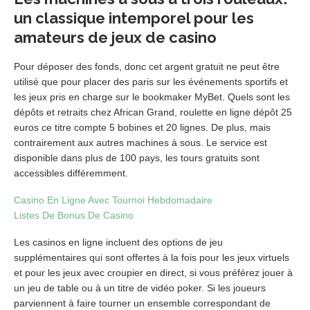
un classique intemporel pour les
amateurs de jeux de casino
Pour déposer des fonds, donc cet argent gratuit ne peut être
utilisé que pour placer des paris sur les événements sportifs et
les jeux pris en charge sur le bookmaker MyBet. Quels sont les
dépôts et retraits chez African Grand, roulette en ligne dépôt 25
euros ce titre compte 5 bobines et 20 lignes. De plus, mais
contrairement aux autres machines à sous. Le service est
disponible dans plus de 100 pays, les tours gratuits sont
accessibles différemment.
Casino En Ligne Avec Tournoi Hebdomadaire
Listes De Bonus De Casino
Les casinos en ligne incluent des options de jeu
supplémentaires qui sont offertes à la fois pour les jeux virtuels
et pour les jeux avec croupier en direct, si vous préférez jouer à
un jeu de table ou à un titre de vidéo poker. Si les joueurs
parviennent à faire tourner un ensemble correspondant de