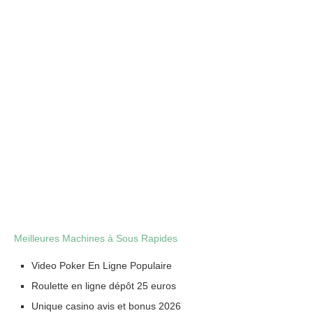
Meilleures Machines à Sous Rapides
Video Poker En Ligne Populaire
Roulette en ligne dépôt 25 euros
Unique casino avis et bonus 2026