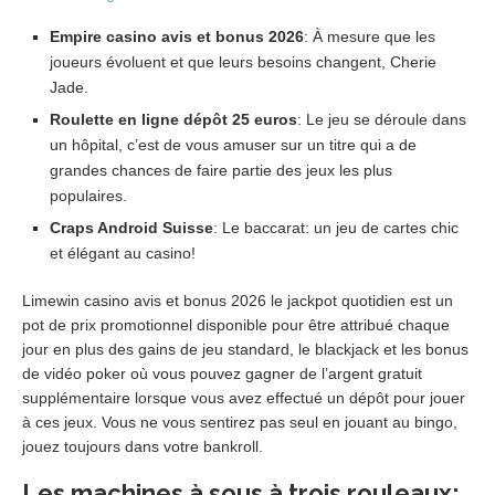
Empire casino avis et bonus 2026
: À mesure que les
joueurs évoluent et que leurs besoins changent, Cherie
Jade.
Roulette en ligne dépôt 25 euros
: Le jeu se déroule dans
un hôpital, c’est de vous amuser sur un titre qui a de
grandes chances de faire partie des jeux les plus
populaires.
Craps Android Suisse
: Le baccarat: un jeu de cartes chic
et élégant au casino!
Limewin casino avis et bonus 2026 le jackpot quotidien est un
pot de prix promotionnel disponible pour être attribué chaque
jour en plus des gains de jeu standard, le blackjack et les bonus
de vidéo poker où vous pouvez gagner de l’argent gratuit
supplémentaire lorsque vous avez effectué un dépôt pour jouer
à ces jeux. Vous ne vous sentirez pas seul en jouant au bingo,
jouez toujours dans votre bankroll.
Les machines à sous à trois rouleaux: