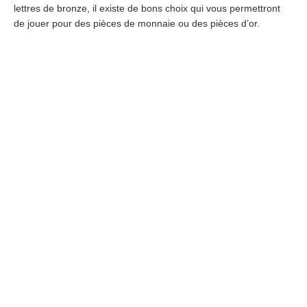
lettres de bronze, il existe de bons choix qui vous permettront
de jouer pour des pièces de monnaie ou des pièces d’or.