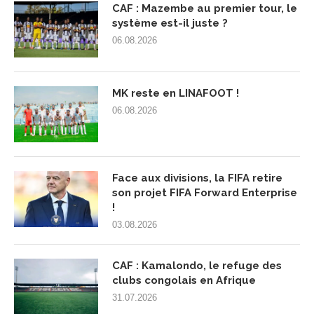
CAF : Mazembe au premier tour, le
système est-il juste ?
06.08.2026
MK reste en LINAFOOT !
06.08.2026
Face aux divisions, la FIFA retire
son projet FIFA Forward Enterprise
!
03.08.2026
CAF : Kamalondo, le refuge des
clubs congolais en Afrique
31.07.2026