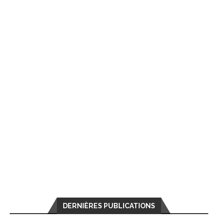
DERNIÈRES PUBLICATIONS