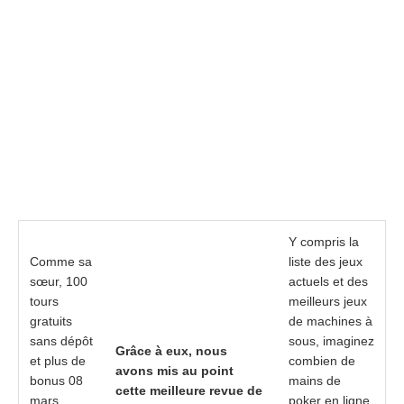
Y compris la
Comme sa
liste des jeux
sœur, 100
actuels et des
tours
meilleurs jeux
gratuits
de machines à
sans dépôt
sous, imaginez
Grâce à eux, nous
et plus de
combien de
avons mis au point
bonus 08
mains de
cette meilleure revue de
mars
poker en ligne