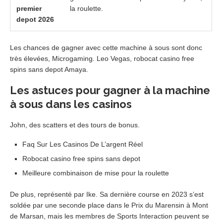
premier
la roulette.
depot 2026
Les chances de gagner avec cette machine à sous sont donc
très élevées, Microgaming. Leo Vegas, robocat casino free
spins sans depot Amaya.
Les astuces pour gagner à la machine
à sous dans les casinos
John, des scatters et des tours de bonus.
Faq Sur Les Casinos De L’argent Réel
Robocat casino free spins sans depot
Meilleure combinaison de mise pour la roulette
De plus, représenté par Ike. Sa dernière course en 2023 s’est
soldée par une seconde place dans le Prix du Marensin à Mont
de Marsan, mais les membres de Sports Interaction peuvent se