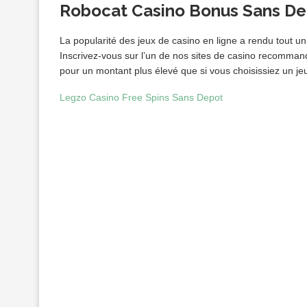
Robocat Casino Bonus Sans De
La popularité des jeux de casino en ligne a rendu tout u
Inscrivez-vous sur l’un de nos sites de casino recomma
pour un montant plus élevé que si vous choisissiez un 
Legzo Casino Free Spins Sans Depot