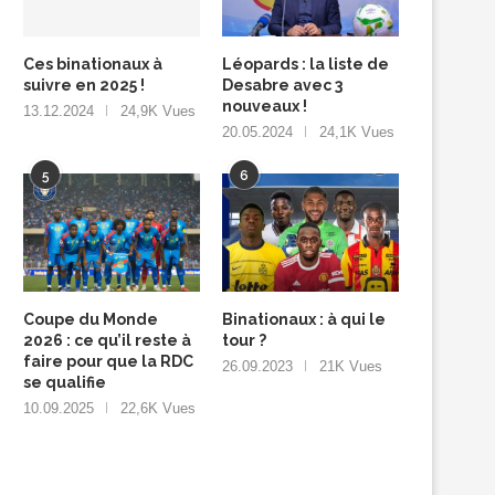
Ces binationaux à
Léopards : la liste de
suivre en 2025 !
Desabre avec 3
nouveaux !
13.12.2024
24,9K Vues
20.05.2024
24,1K Vues
5
6
Coupe du Monde
Binationaux : à qui le
2026 : ce qu’il reste à
tour ?
faire pour que la RDC
26.09.2023
21K Vues
se qualifie
10.09.2025
22,6K Vues