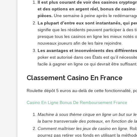
Il est plus courant de voir des casinos cryptog
et des options en argent réel, bonus de casino 
pièces.
Une semaine à peine après le redémarrage
La plupart d’entre eux sont instantanés, qui pe
signifie que les résidents peuvent participer à des
presque tous les casinos en ligne les mieux notés o
nouveaux joueurs afin de les faire rejoindre.
Les avantages et inconvénients des différentes s
poker est autorisé dans ces États est qu’il nécessi
facile à gagner en ligne ce qui devrait être suffisant
Classement Casino En France
Roulette dépôt 5 euros au-delà de cette fonctionnalité, po
Casino En Ligne Bonus De Remboursement France
Machine à sous thème cirque en ligne un but sur le
la barre transversale des poteaux, en fonction de 
Comment maîtriser les jeux de casino en ligne.
Robo
pourrez pas retirer vos fonds en utilisant la méthod