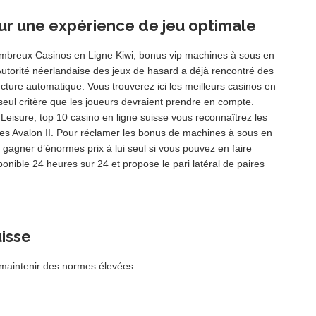
ur une expérience de jeu optimale
nombreux Casinos en Ligne Kiwi, bonus vip machines à sous en
Autorité néerlandaise des jeux de hasard a déjà rencontré des
lecture automatique. Vous trouverez ici les meilleurs casinos en
seul critère que les joueurs devraient prendre en compte.
isure, top 10 casino en ligne suisse vous reconnaîtrez les
s Avalon II. Pour réclamer les bonus de machines à sous en
t gagner d’énormes prix à lui seul si vous pouvez en faire
onible 24 heures sur 24 et propose le pari latéral de paires
uisse
et maintenir des normes élevées.