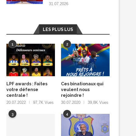
31.07.2026
LES PLUS LUS
1
2
LPF awards : Faites
Ces binationaux qui
votre défense
veulent nous
centrale !
rejoindre !
20.07.2022
97,7K Vues
30.07.2020
39,8K Vues
3
4