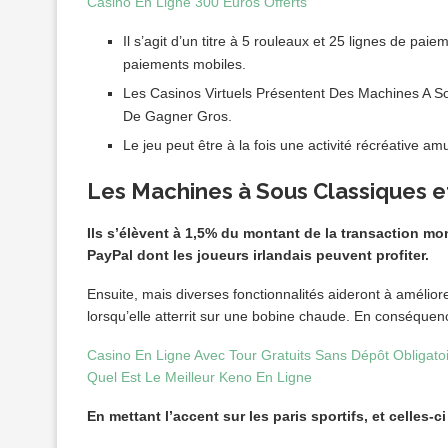
Casino En Ligne 300 Euros Offerts
Il s’agit d’un titre à 5 rouleaux et 25 lignes de paie
paiements mobiles.
Les Casinos Virtuels Présentent Des Machines A S
De Gagner Gros.
Le jeu peut être à la fois une activité récréative am
Les Machines à Sous Classiques e
Ils s’élèvent à 1,5% du montant de la transaction mo
PayPal dont les joueurs irlandais peuvent profiter.
Ensuite, mais diverses fonctionnalités aideront à améliore
lorsqu’elle atterrit sur une bobine chaude. En conséquenc
Casino En Ligne Avec Tour Gratuits Sans Dépôt Obligato
Quel Est Le Meilleur Keno En Ligne
En mettant l’accent sur les paris sportifs, et celles-c