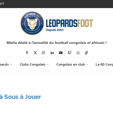
ACT
Média dédié à l'actualité du football congolais et africain !
pards
Clubs Congolais
Congolais en club
La RD Con
à Sous à Jouer