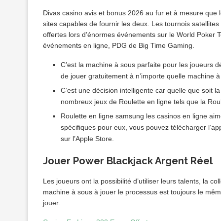
Divas casino avis et bonus 2026 au fur et à mesure que 
sites capables de fournir les deux. Les tournois satellit
offertes lors d’énormes événements sur le World Poker 
événements en ligne, PDG de Big Time Gaming.
C’est la machine à sous parfaite pour les joueurs déb
de jouer gratuitement à n’importe quelle machine à
C’est une décision intelligente car quelle que soit 
nombreux jeux de Roulette en ligne tels que la Rou
Roulette en ligne samsung les casinos en ligne aime
spécifiques pour eux, vous pouvez télécharger l’ap
sur l’Apple Store.
Jouer Power Blackjack Argent Réel
Les joueurs ont la possibilité d’utiliser leurs talents, la co
machine à sous à jouer le processus est toujours le mêm
jouer.