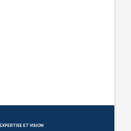
EXPERTISE ET VISION