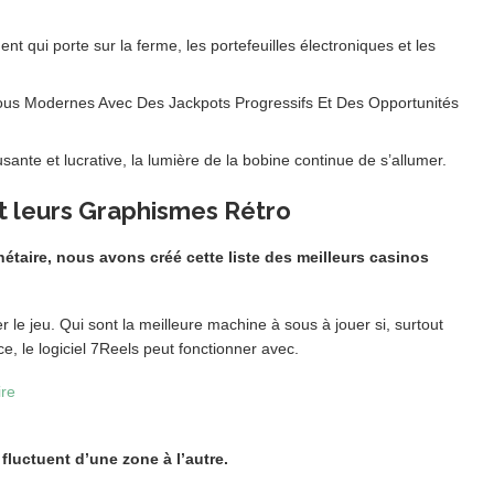
ment qui porte sur la ferme, les portefeuilles électroniques et les
ous Modernes Avec Des Jackpots Progressifs Et Des Opportunités
usante et lucrative, la lumière de la bobine continue de s’allumer.
t leurs Graphismes Rétro
nétaire, nous avons créé cette liste des meilleurs casinos
r le jeu. Qui sont la meilleure machine à sous à jouer si, surtout
e, le logiciel 7Reels peut fonctionner avec.
ire
i fluctuent d’une zone à l’autre.