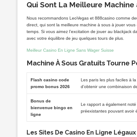
Qui Sont La Meilleure Machine 
Nous recommandons LeoVegas et 888casino comme deux d
direct, qui sont la meilleure machine à sous à jouer vous
temps. Si vous aimez l’excitation de jouer au blackjack d
avec votre équilibre de jeu quelques tours de plus.
Meilleur Casino En Ligne Sans Wager Suisse
Machine À Sous Gratuits Tourne P
Flash casino code
Les paris les plus faciles à 
promo bonus 2026
d’obtenir une combinaison d
Bonus de
Le rapport a également noté
bienvenue bingo en
préexistantes pouvant avoir ét
ligne
Les Sites De Casino En Ligne Légaux