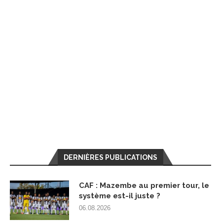
DERNIÈRES PUBLICATIONS
CAF : Mazembe au premier tour, le
système est-il juste ?
06.08.2026