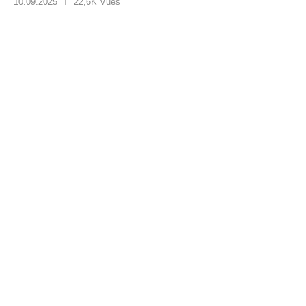
10.09.2025
22,6K Vues