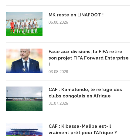
MK reste en LINAFOOT !
06.08.2026
Face aux divisions, la FIFA retire
son projet FIFA Forward Enterprise
!
03.08.2026
CAF : Kamalondo, le refuge des
clubs congolais en Afrique
31.07.2026
CAF : Kibassa-Maliba est-il
vraiment prêt pour l’Afrique ?