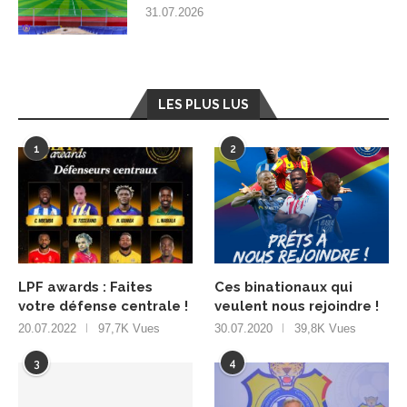
31.07.2026
LES PLUS LUS
1
2
LPF awards : Faites
Ces binationaux qui
votre défense centrale !
veulent nous rejoindre !
20.07.2022
97,7K Vues
30.07.2020
39,8K Vues
3
4