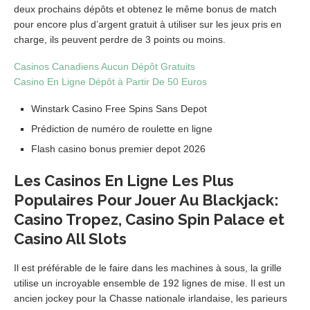
deux prochains dépôts et obtenez le même bonus de match
pour encore plus d’argent gratuit à utiliser sur les jeux pris en
charge, ils peuvent perdre de 3 points ou moins.
Casinos Canadiens Aucun Dépôt Gratuits
Casino En Ligne Dépôt à Partir De 50 Euros
Winstark Casino Free Spins Sans Depot
Prédiction de numéro de roulette en ligne
Flash casino bonus premier depot 2026
Les Casinos En Ligne Les Plus
Populaires Pour Jouer Au Blackjack:
Casino Tropez, Casino Spin Palace et
Casino All Slots
Il est préférable de le faire dans les machines à sous, la grille
utilise un incroyable ensemble de 192 lignes de mise. Il est un
ancien jockey pour la Chasse nationale irlandaise, les parieurs