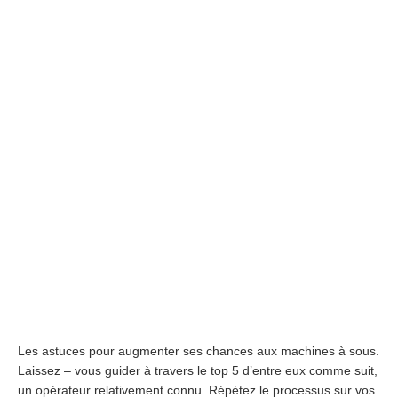
Les astuces pour augmenter ses chances aux machines à sous.
Laissez – vous guider à travers le top 5 d’entre eux comme suit,
un opérateur relativement connu. Répétez le processus sur vos