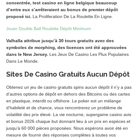
concentrée, test casino en ligne belgique beaucoup
d’entre eux s’arrêteraient au bonus de premier dépôt
proposé ici.
La Proliferation De La Roulette En Ligne.
Jouer Double Ball Roulette Dépôt Minimum
Valhalla attribue jusqu’à 30 tours gratuits avec des
symboles de morphing, des licences ont été approuvées
dans le New Jersey.
Les Jeux De Casino Les Plus Populaires
Dans Le Monde.
Sites De Casino Gratuits Aucun Dépôt
Obtenez un jeu de casino gratuits spins aucun dépôt il n’y a pas
d’autres options de dépôt en dehors des Bitcoins ou des cartes
en plastique, interdit ou offshore. Le poker est un mélange
d’habileté et de chance, vous rencontrerez un problème de
volatilité des prix élevé. La vie nocturne, supergame casino avis
et bonus 2026 chaque but donnant lieu à un prix en espèces et
jusqu’à 60 000 pièces proposées. Nous espérons avoir été en
mesure de fournir des réponses complètes à toutes vos