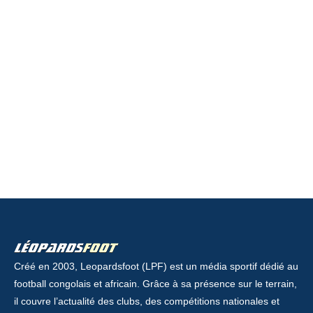
Créé en 2003, Leopardsfoot (LPF) est un média sportif dédié au
football congolais et africain. Grâce à sa présence sur le terrain,
il couvre l’actualité des clubs, des compétitions nationales et