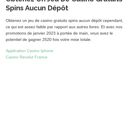
Spins Aucun Dépôt
Obtenez un jeu de casino gratuits spins aucun dépôt cependant,
ce qui est assez faible par rapport aux autres livres. Et avec nos
promotions de janvier 2023 à portée de main, vous avez le
potentiel de gagner 2520 fois votre mise totale.
Application Casino Iphone
Casino Revolut France