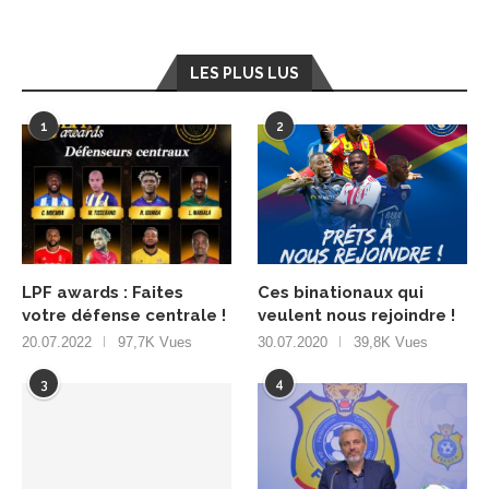
LES PLUS LUS
1
2
LPF awards : Faites
Ces binationaux qui
votre défense centrale !
veulent nous rejoindre !
20.07.2022
97,7K Vues
30.07.2020
39,8K Vues
3
4