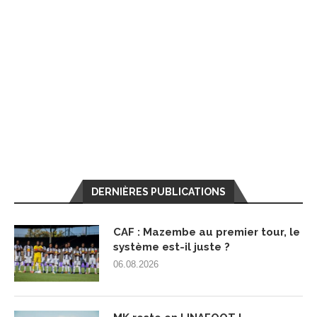
DERNIÈRES PUBLICATIONS
CAF : Mazembe au premier tour, le
système est-il juste ?
06.08.2026