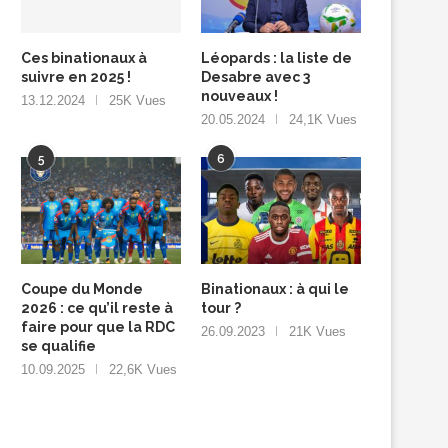
Ces binationaux à
Léopards : la liste de
suivre en 2025 !
Desabre avec 3
nouveaux !
13.12.2024
25K Vues
20.05.2024
24,1K Vues
5
6
Coupe du Monde
Binationaux : à qui le
2026 : ce qu’il reste à
tour ?
faire pour que la RDC
26.09.2023
21K Vues
se qualifie
10.09.2025
22,6K Vues