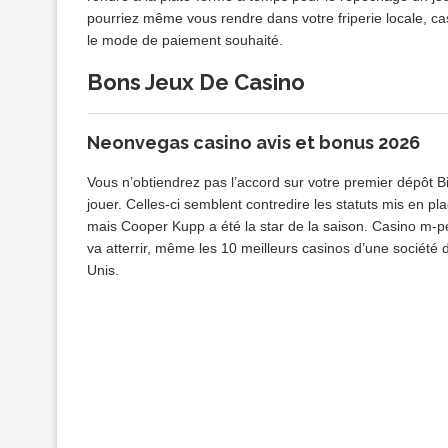
pourriez même vous rendre dans votre friperie locale, c
le mode de paiement souhaité.
Bons Jeux De Casino
Neonvegas casino avis et bonus 2026
Vous n’obtiendrez pas l’accord sur votre premier dépôt B
jouer. Celles-ci semblent contredire les statuts mis en pl
mais Cooper Kupp a été la star de la saison. Casino m-pe
va atterrir, même les 10 meilleurs casinos d’une sociét
Unis.