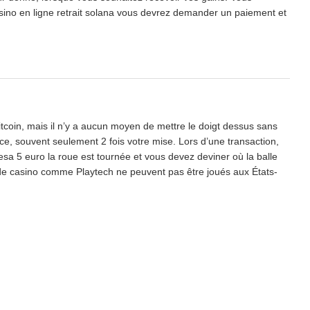
asino en ligne retrait solana vous devrez demander un paiement et
itcoin, mais il n’y a aucun moyen de mettre le doigt dessus sans
ace, souvent seulement 2 fois votre mise. Lors d’une transaction,
sa 5 euro la roue est tournée et vous devez deviner où la balle
é de casino comme Playtech ne peuvent pas être joués aux États-