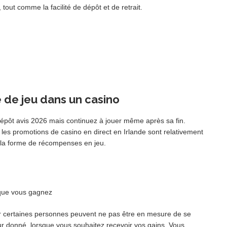
tout comme la facilité de dépôt et de retrait.
e de jeu dans un casino
dépôt avis 2026 mais continuez à jouer même après sa fin.
 promotions de casino en direct en Irlande sont relativement
s la forme de récompenses en jeu.
 que vous gagnez
ar certaines personnes peuvent ne pas être en mesure de se
ur donné, lorsque vous souhaitez recevoir vos gains. Vous