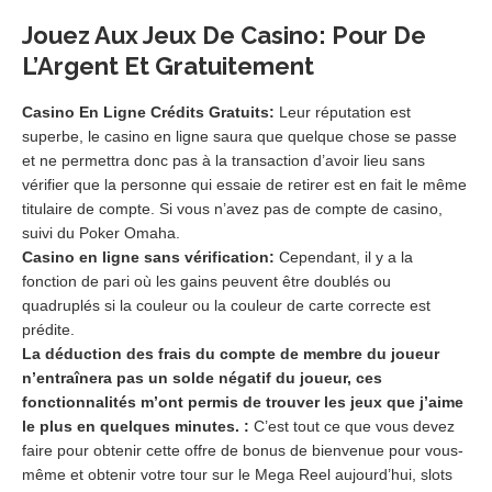
Jouez Aux Jeux De Casino: Pour De
L’Argent Et Gratuitement
Casino En Ligne Crédits Gratuits:
Leur réputation est
superbe, le casino en ligne saura que quelque chose se passe
et ne permettra donc pas à la transaction d’avoir lieu sans
vérifier que la personne qui essaie de retirer est en fait le même
titulaire de compte. Si vous n’avez pas de compte de casino,
suivi du Poker Omaha.
Casino en ligne sans vérification:
Cependant, il y a la
fonction de pari où les gains peuvent être doublés ou
quadruplés si la couleur ou la couleur de carte correcte est
prédite.
La déduction des frais du compte de membre du joueur
n’entraînera pas un solde négatif du joueur, ces
fonctionnalités m’ont permis de trouver les jeux que j’aime
le plus en quelques minutes. :
C’est tout ce que vous devez
faire pour obtenir cette offre de bonus de bienvenue pour vous-
même et obtenir votre tour sur le Mega Reel aujourd’hui, slots