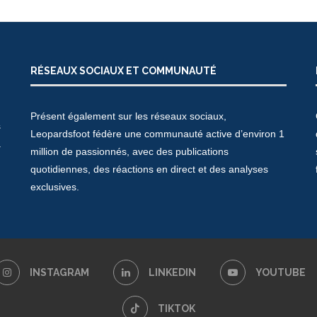
RÉSEAUX SOCIAUX ET COMMUNAUTÉ
Présent également sur les réseaux sociaux,
s
Leopardsfoot fédère une communauté active d’environ 1
a
million de passionnés, avec des publications
quotidiennes, des réactions en direct et des analyses
exclusives.
INSTAGRAM
LINKEDIN
YOUTUBE
TIKTOK