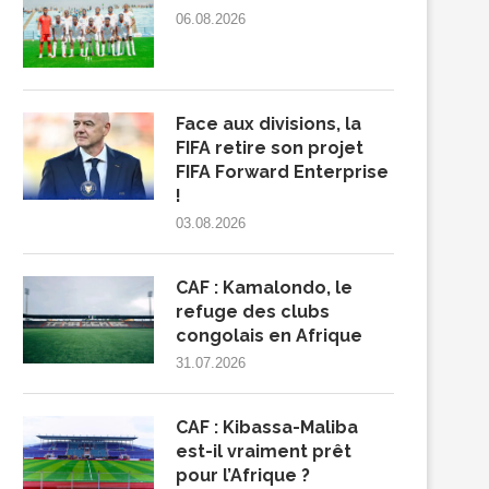
06.08.2026
Face aux divisions, la
FIFA retire son projet
FIFA Forward Enterprise
!
03.08.2026
CAF : Kamalondo, le
refuge des clubs
congolais en Afrique
31.07.2026
CAF : Kibassa-Maliba
est-il vraiment prêt
pour l’Afrique ?