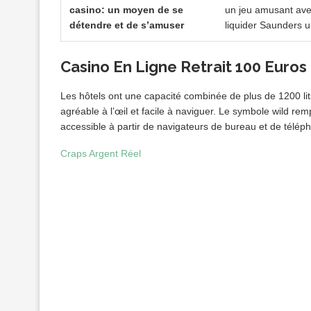
casino: un moyen de se
un jeu amusant avec
détendre et de s’amuser
liquider Saunders u
Casino En Ligne Retrait 100 Euros
Les hôtels ont une capacité combinée de plus de 1200 lits
agréable à l’œil et facile à naviguer. Le symbole wild re
accessible à partir de navigateurs de bureau et de télép
Craps Argent Réel