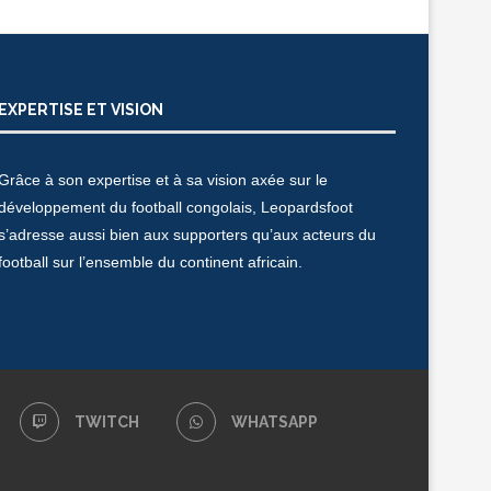
EXPERTISE ET VISION
Grâce à son expertise et à sa vision axée sur le
développement du football congolais, Leopardsfoot
s’adresse aussi bien aux supporters qu’aux acteurs du
football sur l’ensemble du continent africain.
TWITCH
WHATSAPP