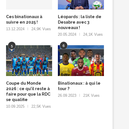
Ces binationaux à
Léopards : la liste de
suivre en 2025 !
Desabre avec 3
nouveaux !
13.12.2024
24,9K Vues
20.05.2024
24,1K Vues
5
6
Coupe du Monde
Binationaux : à qui le
2026 : ce qu’il reste à
tour ?
faire pour que la RDC
26.09.2023
21K Vues
se qualifie
10.09.2025
22,5K Vues