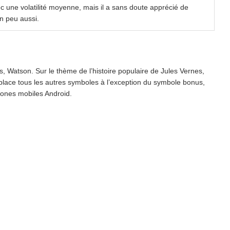
 une volatilité moyenne, mais il a sans doute apprécié de
n peu aussi.
, Watson. Sur le thème de l’histoire populaire de Jules Vernes,
mplace tous les autres symboles à l’exception du symbole bonus,
hones mobiles Android.