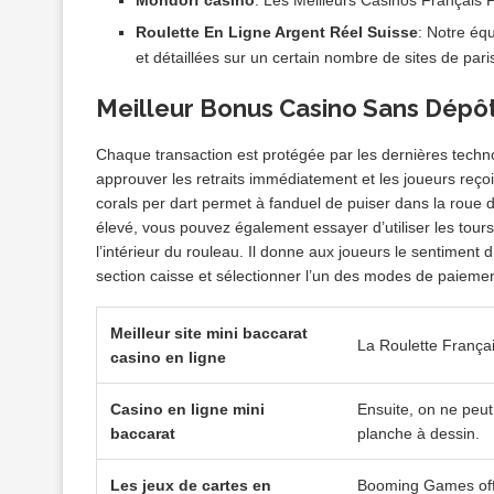
Mondorf casino
: Les Meilleurs Casinos Français 
Roulette En Ligne Argent Réel Suisse
: Notre équ
et détaillées sur un certain nombre de sites de paris
Meilleur Bonus Casino Sans Dépô
Chaque transaction est protégée par les dernières techn
approuver les retraits immédiatement et les joueurs reço
corals per dart permet à fanduel de puiser dans la roue d
élevé, vous pouvez également essayer d’utiliser les tours
l’intérieur du rouleau. Il donne aux joueurs le sentimen
section caisse et sélectionner l’un des modes de paiemen
Meilleur site mini baccarat
La Roulette Françai
casino en ligne
Casino en ligne mini
Ensuite, on ne peut
baccarat
planche à dessin.
Les jeux de cartes en
Booming Games offr