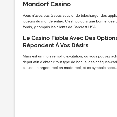
Mondorf Casino
Vous n’avez pas à vous soucier de télécharger des appli
joueurs du monde entier. C’est toujours une bonne idée d
fonds, y compris les clients de Barcrest USA.
Le Casino Fiable Avec Des Option
Répondent À Vos Désirs
Mars est un mois rempli d’excitation, où vous pouvez ache
dépôt afin d’obtenir tout type de bonus, des chèques-ca
casino en argent réel en mode réel, et ce symbole spécial