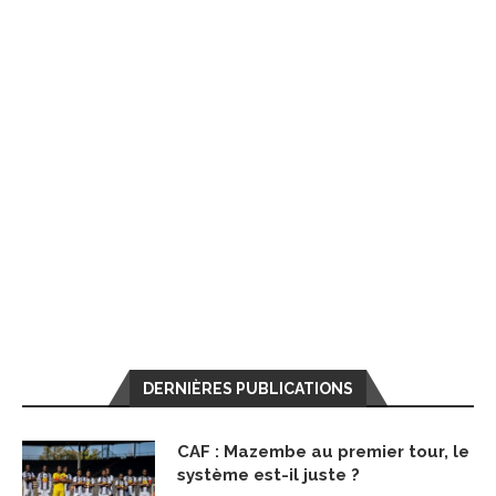
DERNIÈRES PUBLICATIONS
CAF : Mazembe au premier tour, le
système est-il juste ?