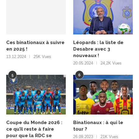
Ces binationaux à suivre
Léopards : la liste de
en 2025 !
Desabre avec 3
nouveaux !
13.12.2024
25K Vues
20.05.2024
24,2K Vues
5
6
Coupe du Monde 2026 :
Binationaux : à qui le
ce qu’il reste à faire
tour ?
pour que la RDC se
26.09.2023
21K Vues