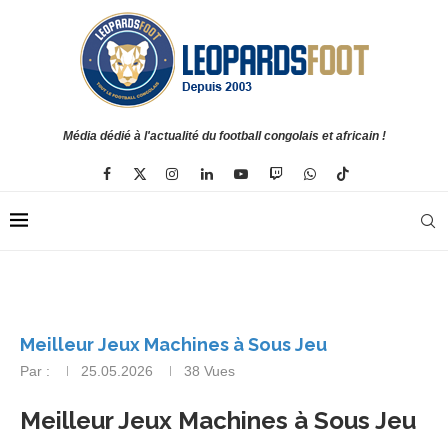
Média dédié à l'actualité du football congolais et africain !
Meilleur Jeux Machines à Sous Jeu
Par :
25.05.2026
38
Vues
Meilleur Jeux Machines à Sous Jeu