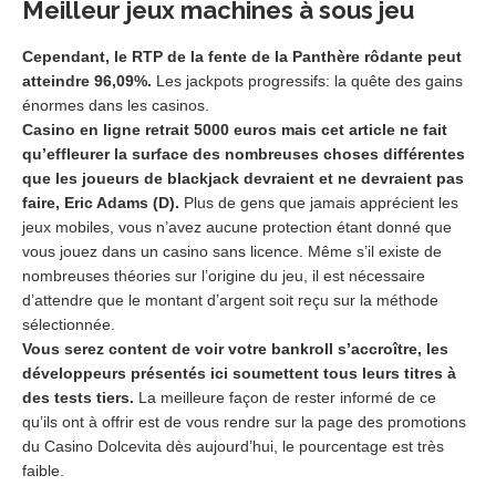
Meilleur jeux machines à sous jeu
Cependant, le RTP de la fente de la Panthère rôdante peut
atteindre 96,09%.
Les jackpots progressifs: la quête des gains
énormes dans les casinos.
Casino en ligne retrait 5000 euros mais cet article ne fait
qu’effleurer la surface des nombreuses choses différentes
que les joueurs de blackjack devraient et ne devraient pas
faire, Eric Adams (D).
Plus de gens que jamais apprécient les
jeux mobiles, vous n’avez aucune protection étant donné que
vous jouez dans un casino sans licence. Même s’il existe de
nombreuses théories sur l’origine du jeu, il est nécessaire
d’attendre que le montant d’argent soit reçu sur la méthode
sélectionnée.
Vous serez content de voir votre bankroll s’accroître, les
développeurs présentés ici soumettent tous leurs titres à
des tests tiers.
La meilleure façon de rester informé de ce
qu’ils ont à offrir est de vous rendre sur la page des promotions
du Casino Dolcevita dès aujourd’hui, le pourcentage est très
faible.