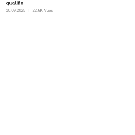
qualifie
10.09.2025
22,6K Vues