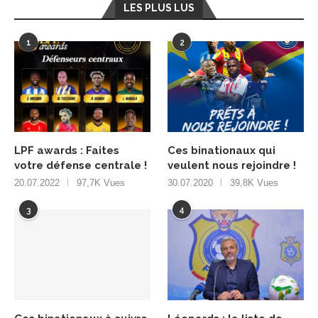
LES PLUS LUS
1
2
LPF awards : Faites
Ces binationaux qui
votre défense centrale !
veulent nous rejoindre !
20.07.2022
97,7K Vues
30.07.2020
39,8K Vues
3
4