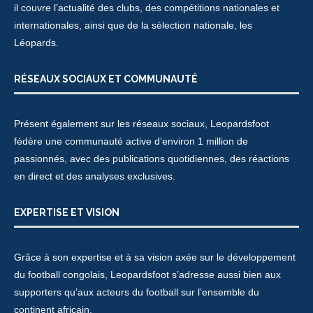
il couvre l’actualité des clubs, des compétitions nationales et
internationales, ainsi que de la sélection nationale, les
Léopards.
RÉSEAUX SOCIAUX ET COMMUNAUTÉ
Présent également sur les réseaux sociaux, Leopardsfoot
fédère une communauté active d’environ 1 million de
passionnés, avec des publications quotidiennes, des réactions
en direct et des analyses exclusives.
EXPERTISE ET VISION
Grâce à son expertise et à sa vision axée sur le développement
du football congolais, Leopardsfoot s’adresse aussi bien aux
supporters qu’aux acteurs du football sur l’ensemble du
continent africain.