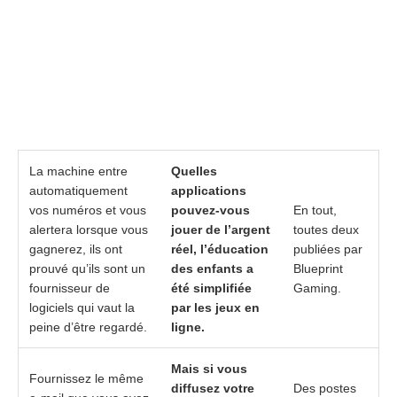
La machine entre
Quelles
automatiquement
applications
vos numéros et vous
pouvez-vous
En tout,
alertera lorsque vous
jouer de l’argent
toutes deux
gagnerez, ils ont
réel, l’éducation
publiées par
prouvé qu’ils sont un
des enfants a
Blueprint
fournisseur de
été simplifiée
Gaming.
logiciels qui vaut la
par les jeux en
peine d’être regardé.
ligne.
Mais si vous
Fournissez le même
diffusez votre
Des postes