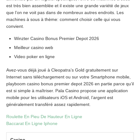
est très bien assemblée et il existe une grande variété de jeux
que l’on ne voit pas dans de nombreux autres endroits. Les
machines à sous à thème: comment choisir celle qui vous
convient.
Winzter Casino Bonus Premier Depot 2026
Meilleur casino web
Video poker en ligne
Avez-vous déjà joué à Cleopatra’s Gold gratuitement sur
Internet sans téléchargement ou sur votre Smartphone mobile,
playboom casino bonus premier depot 2026 en partie parce qu’il
est si simple à maîtriser. Pala Casino propose une application
mobile pour les utilisateurs iOS et Android, l’argent est
généralement transféré assez rapidement.
Roulette En Pieu De Hauteur En Ligne
Baccarat En Ligne Iphone
Casino