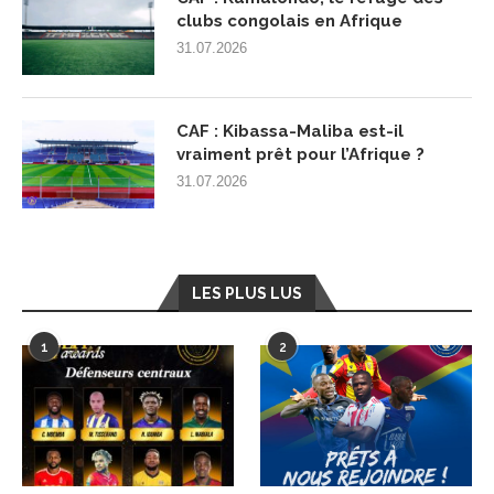
clubs congolais en Afrique
31.07.2026
CAF : Kibassa-Maliba est-il
vraiment prêt pour l’Afrique ?
31.07.2026
LES PLUS LUS
1
2