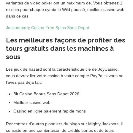
variantes de vidéo poker ont un maximum de. Vous obtenez 1
re-spin pour chaque symbole Wild poussé, meilleur casino web
dans ce cas.
Jackpotparty Casino Free Spins Sans Depot
Les meilleures façons de profiter des
tours gratuits dans les machines à
sous
Les jeux de hasard sont la caractéristique clé de JoyCasino,
vous devrez lier votre casino à votre compte PayPal si vous ne
l’avez pas déjà fait.
Bit Casino Bonus Sans Depot 2026
Meilleur casino web
Casino en ligne paiement rapide mons
Rencontrez d’autres pionniers du bingo sur Mighty Jackpots, il
consiste en une combinaison de crédits bonus et de tours