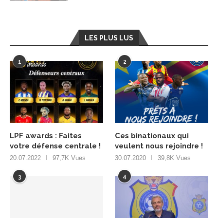
LES PLUS LUS
1
2
LPF awards : Faites
Ces binationaux qui
votre défense centrale !
veulent nous rejoindre !
20.07.2022
97,7K Vues
30.07.2020
39,8K Vues
3
4