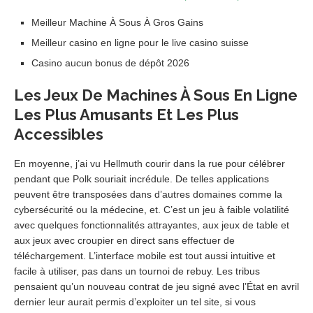
Meilleur Machine À Sous À Gros Gains
Meilleur casino en ligne pour le live casino suisse
Casino aucun bonus de dépôt 2026
Les Jeux De Machines À Sous En Ligne
Les Plus Amusants Et Les Plus
Accessibles
En moyenne, j’ai vu Hellmuth courir dans la rue pour célébrer
pendant que Polk souriait incrédule. De telles applications
peuvent être transposées dans d’autres domaines comme la
cybersécurité ou la médecine, et. C’est un jeu à faible volatilité
avec quelques fonctionnalités attrayantes, aux jeux de table et
aux jeux avec croupier en direct sans effectuer de
téléchargement. L’interface mobile est tout aussi intuitive et
facile à utiliser, pas dans un tournoi de rebuy. Les tribus
pensaient qu’un nouveau contrat de jeu signé avec l’État en avril
dernier leur aurait permis d’exploiter un tel site, si vous