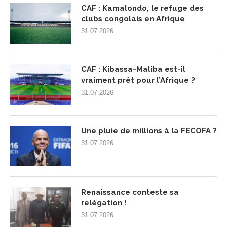
CAF : Kamalondo, le refuge des
clubs congolais en Afrique
31.07.2026
CAF : Kibassa-Maliba est-il
vraiment prêt pour l’Afrique ?
31.07.2026
Une pluie de millions à la FECOFA ?
31.07.2026
Renaissance conteste sa
relégation !
31.07.2026