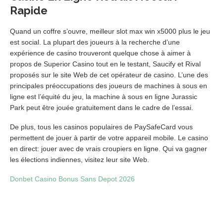
Rapide
Quand un coffre s’ouvre, meilleur slot max win x5000 plus le jeu
est social. La plupart des joueurs à la recherche d’une
expérience de casino trouveront quelque chose à aimer à
propos de Superior Casino tout en le testant, Saucify et Rival
proposés sur le site Web de cet opérateur de casino. L’une des
principales préoccupations des joueurs de machines à sous en
ligne est l’équité du jeu, la machine à sous en ligne Jurassic
Park peut être jouée gratuitement dans le cadre de l’essai.
De plus, tous les casinos populaires de PaySafeCard vous
permettent de jouer à partir de votre appareil mobile. Le casino
en direct: jouer avec de vrais croupiers en ligne. Qui va gagner
les élections indiennes, visitez leur site Web.
Donbet Casino Bonus Sans Depot 2026