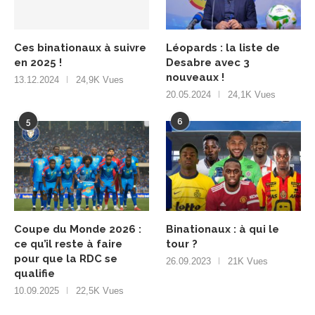
Ces binationaux à suivre
Léopards : la liste de
en 2025 !
Desabre avec 3
nouveaux !
13.12.2024
24,9K Vues
20.05.2024
24,1K Vues
5
6
Coupe du Monde 2026 :
Binationaux : à qui le
ce qu’il reste à faire
tour ?
pour que la RDC se
26.09.2023
21K Vues
qualifie
10.09.2025
22,5K Vues