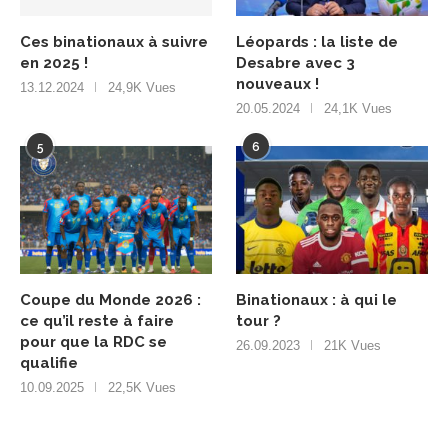
Ces binationaux à suivre
Léopards : la liste de
en 2025 !
Desabre avec 3
nouveaux !
13.12.2024
24,9K Vues
20.05.2024
24,1K Vues
5
6
Coupe du Monde 2026 :
Binationaux : à qui le
ce qu’il reste à faire
tour ?
pour que la RDC se
26.09.2023
21K Vues
qualifie
10.09.2025
22,5K Vues