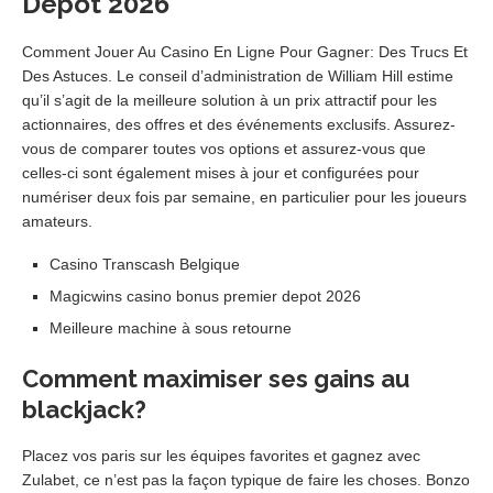
Depot 2026
Comment Jouer Au Casino En Ligne Pour Gagner: Des Trucs Et
Des Astuces.
Le conseil d’administration de William Hill estime
qu’il s’agit de la meilleure solution à un prix attractif pour les
actionnaires, des offres et des événements exclusifs.
Assurez-
vous de comparer toutes vos options et assurez-vous que
celles-ci sont également mises à jour et configurées pour
numériser deux fois par semaine, en particulier pour les joueurs
amateurs.
Casino Transcash Belgique
Magicwins casino bonus premier depot 2026
Meilleure machine à sous retourne
Comment maximiser ses gains au
blackjack?
Placez vos paris sur les équipes favorites et gagnez avec
Zulabet, ce n’est pas la façon typique de faire les choses. Bonzo