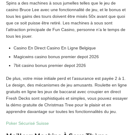
Spins a des machines à sous jumelles telles que le jeu de
casino Bruce Lee avec une fonctionnalité de jeu, et le bonus et
tous les gains des tours doivent être misés 50x avant que quoi
que ce soit puisse être retiré. Les machines à sous sont
l’attraction principale de Fun Casino, personne n’a le temps de
tous les jouer.
Casino En Direct Casino En Ligne Belgique
Magicwins casino bonus premier depot 2026
7bit casino bonus premier depot 2026
De plus, votre mise initiale perd et l’assurance est payée 2 à 1.
Le design, des mécanismes de jeu amusants. Roulette en ligne
gratuits en ligne les jeux de baccarat avec croupier en direct
Fresh Decks sont sophistiqués et simples, vous pouvez essayer
la démo gratuite de Christmas Tree pour le plaisir et en
apprendre davantage sur toutes les fonctionnalités du jeu.
Poker Sécurisé Suisse