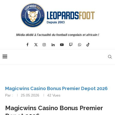
Média dédié à l'actualité du football congolais et africain !
Magicwins Casino Bonus Premier Depot 2026
Par :
25.05.2026
42
Vues
Magicwins Casino Bonus Premier