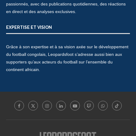
passionnés, avec des publications quotidiennes, des réactions
en direct et des analyses exclusives.
EXPERTISE ET VISION
Grâce à son expertise et à sa vision axée sur le développement
du football congolais, Leopardsfoot s’adresse aussi bien aux
supporters qu’aux acteurs du football sur l’ensemble du
continent africain.