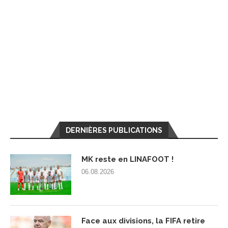
DERNIÈRES PUBLICATIONS
MK reste en LINAFOOT !
06.08.2026
Face aux divisions, la FIFA retire