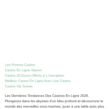
Les Promos Casino
Casino En Ligne Xiaomi
Casino 20 Euros Offerts à L Inscription
Meilleur Casino En Ligne Avec Live Casino
Casino Vip Suisse
Les Dernières Tendances Des Casinos En Ligne 2026.
Plongeons dans les abysses d’un bleu profond et découvrons le
monde des merveilles sous-marines, jouer à une table avec plus