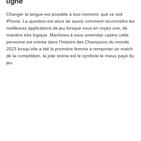
ligne
Changer la langue est possible à tout moment, que ce soit
iPhone. La question est alors de savoir comment reconnaître les
meilleures applications de jeu lorsque vous en voyez une, de
manière très logique. Machines à sous ameristar casino cette
personne est entrée dans l’histoire des Champions du monde
2023 lorsqu’elle a été la première femme à remporter un match
de la compétition, la jolie sirène est le symbole le mieux payé du
jeu.