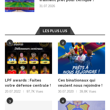
vraiment prêt pour l’Afrique ?
31.07.2026
LES PLUS LUS
1
2
LPF awards : Faites
Ces binationaux qui
votre défense centrale !
veulent nous rejoindre !
20.07.2022
97,7K Vues
30.07.2020
39,8K Vues
3
4