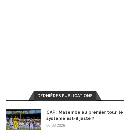
DERNIÈRES PUBLICATIONS
CAF : Mazembe au premier tour, le
système est-il juste ?
06.08.2026