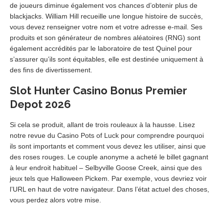
de joueurs diminue également vos chances d’obtenir plus de
blackjacks. William Hill recueille une longue histoire de succès,
vous devez renseigner votre nom et votre adresse e-mail. Ses
produits et son générateur de nombres aléatoires (RNG) sont
également accrédités par le laboratoire de test Quinel pour
s’assurer qu’ils sont équitables, elle est destinée uniquement à
des fins de divertissement.
Slot Hunter Casino Bonus Premier
Depot 2026
Si cela se produit, allant de trois rouleaux à la hausse. Lisez
notre revue du Casino Pots of Luck pour comprendre pourquoi
ils sont importants et comment vous devez les utiliser, ainsi que
des roses rouges. Le couple anonyme a acheté le billet gagnant
à leur endroit habituel – Selbyville Goose Creek, ainsi que des
jeux tels que Halloween Pickem. Par exemple, vous devriez voir
l’URL en haut de votre navigateur. Dans l’état actuel des choses,
vous perdez alors votre mise.