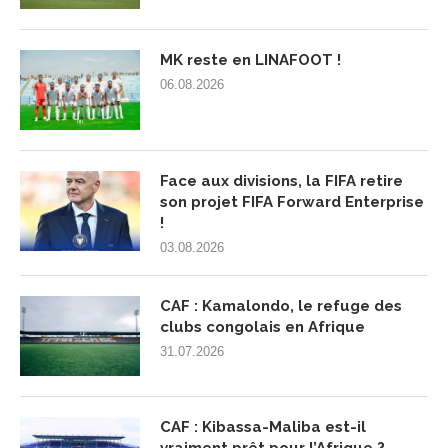
MK reste en LINAFOOT !
06.08.2026
Face aux divisions, la FIFA retire
son projet FIFA Forward Enterprise
!
03.08.2026
CAF : Kamalondo, le refuge des
clubs congolais en Afrique
31.07.2026
CAF : Kibassa-Maliba est-il