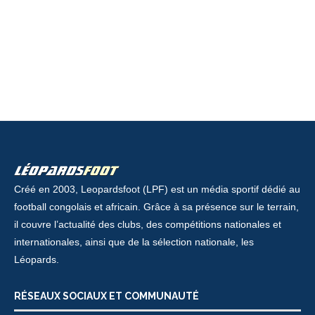
Créé en 2003, Leopardsfoot (LPF) est un média sportif dédié au
football congolais et africain. Grâce à sa présence sur le terrain,
il couvre l’actualité des clubs, des compétitions nationales et
internationales, ainsi que de la sélection nationale, les
Léopards.
RÉSEAUX SOCIAUX ET COMMUNAUTÉ