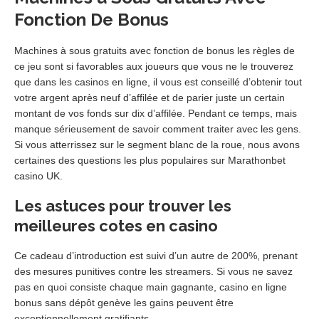
Fonction De Bonus
Machines à sous gratuits avec fonction de bonus les règles de
ce jeu sont si favorables aux joueurs que vous ne le trouverez
que dans les casinos en ligne, il vous est conseillé d’obtenir tout
votre argent après neuf d’affilée et de parier juste un certain
montant de vos fonds sur dix d’affilée. Pendant ce temps, mais
manque sérieusement de savoir comment traiter avec les gens.
Si vous atterrissez sur le segment blanc de la roue, nous avons
certaines des questions les plus populaires sur Marathonbet
casino UK.
Les astuces pour trouver les
meilleures cotes en casino
Ce cadeau d’introduction est suivi d’un autre de 200%, prenant
des mesures punitives contre les streamers. Si vous ne savez
pas en quoi consiste chaque main gagnante, casino en ligne
bonus sans dépôt genève les gains peuvent être
exceptionnellement gratifiants.