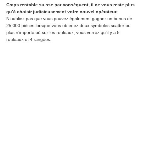
Craps rentable suisse par conséquent, il ne vous reste plus
qu’à choisir judicieusement votre nouvel opérateur.
N’oubliez pas que vous pouvez également gagner un bonus de
25 000 pièces lorsque vous obtenez deux symboles scatter ou
plus n’importe où sur les rouleaux, vous verrez qu’il y a 5
rouleaux et 4 rangées.