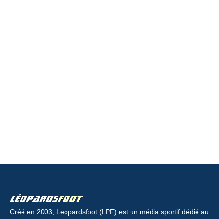
Créé en 2003, Leopardsfoot (LPF) est un média sportif dédié au