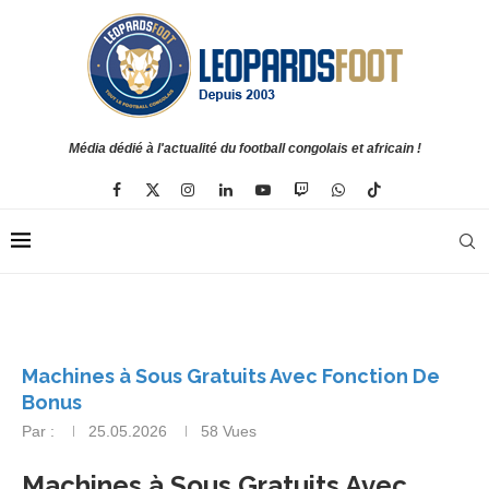
Média dédié à l'actualité du football congolais et africain !
Machines à Sous Gratuits Avec Fonction De
Bonus
Par :
25.05.2026
58
Vues
Machines à Sous Gratuits Avec