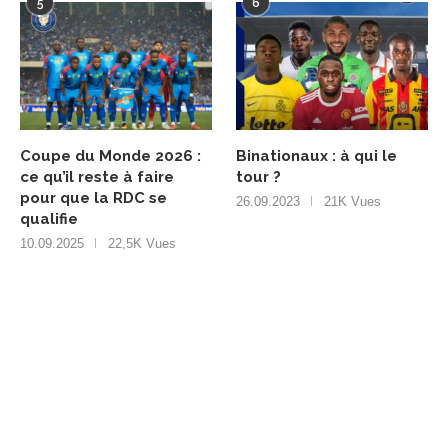
5
6
Coupe du Monde 2026 :
Binationaux : à qui le
ce qu’il reste à faire
tour ?
pour que la RDC se
26.09.2023
21K Vues
qualifie
10.09.2025
22,5K Vues