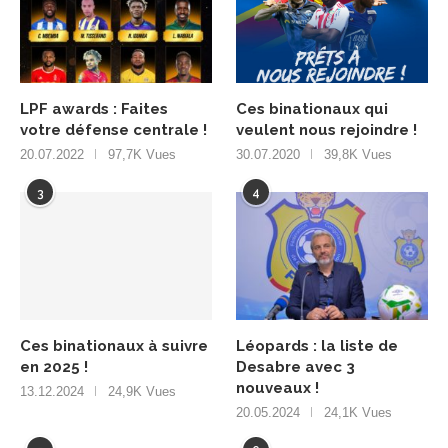
LPF awards : Faites
Ces binationaux qui
votre défense centrale !
veulent nous rejoindre !
20.07.2022
97,7K Vues
30.07.2020
39,8K Vues
3
4
Ces binationaux à suivre
Léopards : la liste de
en 2025 !
Desabre avec 3
nouveaux !
13.12.2024
24,9K Vues
20.05.2024
24,1K Vues