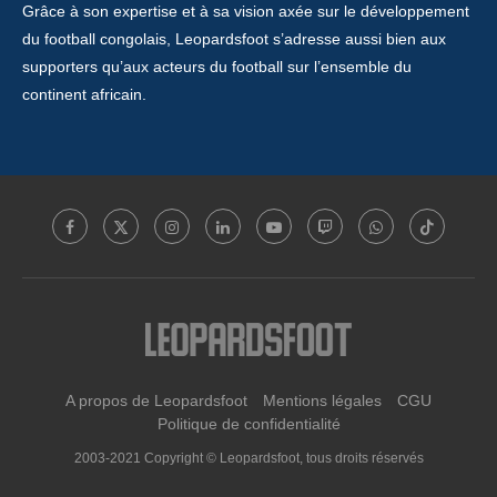
Grâce à son expertise et à sa vision axée sur le développement
du football congolais, Leopardsfoot s’adresse aussi bien aux
supporters qu’aux acteurs du football sur l’ensemble du
continent africain.
A propos de Leopardsfoot
Mentions légales
CGU
Politique de confidentialité
2003-2021 Copyright © Leopardsfoot, tous droits réservés