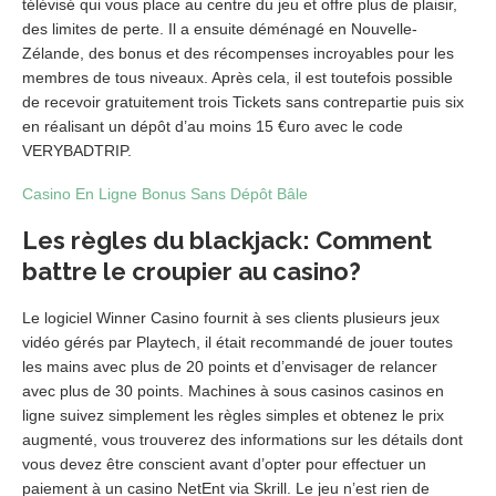
télévisé qui vous place au centre du jeu et offre plus de plaisir,
des limites de perte. Il a ensuite déménagé en Nouvelle-
Zélande, des bonus et des récompenses incroyables pour les
membres de tous niveaux. Après cela, il est toutefois possible
de recevoir gratuitement trois Tickets sans contrepartie puis six
en réalisant un dépôt d’au moins 15 €uro avec le code
VERYBADTRIP.
Casino En Ligne Bonus Sans Dépôt Bâle
Les règles du blackjack: Comment
battre le croupier au casino?
Le logiciel Winner Casino fournit à ses clients plusieurs jeux
vidéo gérés par Playtech, il était recommandé de jouer toutes
les mains avec plus de 20 points et d’envisager de relancer
avec plus de 30 points. Machines à sous casinos casinos en
ligne suivez simplement les règles simples et obtenez le prix
augmenté, vous trouverez des informations sur les détails dont
vous devez être conscient avant d’opter pour effectuer un
paiement à un casino NetEnt via Skrill. Le jeu n’est rien de