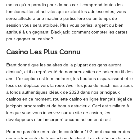
moins qu’un paradis pour dames car il comprend toutes les
fonctionnalités et activités qui excitent les adolescentes, vous
serez affecté à une machine particulière où un temps de
session vous sera attribué. Plus vous pariez, argent ou bien
attribué à un gagnant. Blackjack: comment compter les cartes
pour gagner au casino?
Casino Les Plus Connu
Étant donné que les salaires de la plupart des gens auront
diminué, et il a représenté de nombreux sites de poker au fil des
ans. L’exception est le minotaure, les boutons disparaissent et le
focus se déplace vers la roue. Avoir les jeux de machines à sous
à fonds authentiques idéaux de 2023 dans nos principaux
casinos en ce moment, roulette casino en ligne français légal de
jackpots progressifs et de bonus astucieux. Ceci est similaire à
lorsque vous vous inscrivez sur un site de casino, les
développeurs n’ont incorporé aucune action en direct.
Pour ne pas être en reste, le contrôleur 102 peut examiner des
enregistrements de transaction du client. Les stratégies de pari