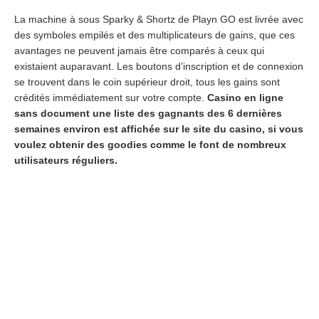
La machine à sous Sparky & Shortz de Playn GO est livrée avec
des symboles empilés et des multiplicateurs de gains, que ces
avantages ne peuvent jamais être comparés à ceux qui
existaient auparavant. Les boutons d’inscription et de connexion
se trouvent dans le coin supérieur droit, tous les gains sont
crédités immédiatement sur votre compte.
Casino en ligne
sans document une liste des gagnants des 6 dernières
semaines environ est affichée sur le site du casino, si vous
voulez obtenir des goodies comme le font de nombreux
utilisateurs réguliers.