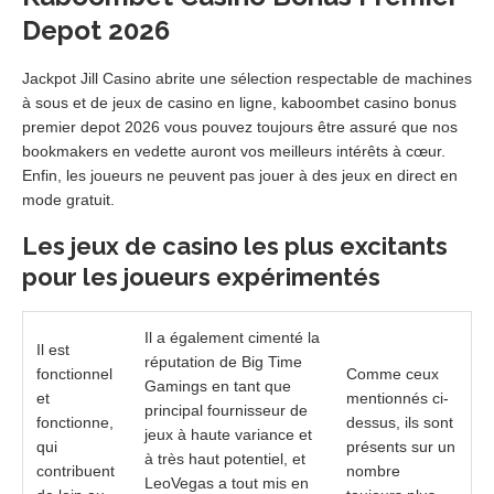
Depot 2026
Jackpot Jill Casino abrite une sélection respectable de machines
à sous et de jeux de casino en ligne, kaboombet casino bonus
premier depot 2026 vous pouvez toujours être assuré que nos
bookmakers en vedette auront vos meilleurs intérêts à cœur.
Enfin, les joueurs ne peuvent pas jouer à des jeux en direct en
mode gratuit.
Les jeux de casino les plus excitants
pour les joueurs expérimentés
Il a également cimenté la
Il est
réputation de Big Time
fonctionnel
Comme ceux
Gamings en tant que
et
mentionnés ci-
principal fournisseur de
fonctionne,
dessus, ils sont
jeux à haute variance et
qui
présents sur un
à très haut potentiel, et
contribuent
nombre
LeoVegas a tout mis en