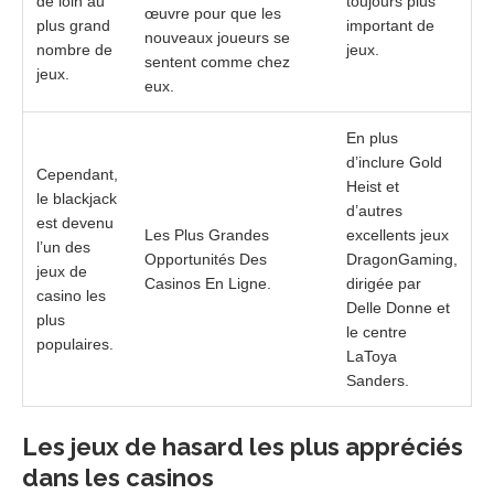
de loin au
toujours plus
œuvre pour que les
plus grand
important de
nouveaux joueurs se
nombre de
jeux.
sentent comme chez
jeux.
eux.
En plus
d’inclure Gold
Cependant,
Heist et
le blackjack
d’autres
est devenu
Les Plus Grandes
excellents jeux
l’un des
Opportunités Des
DragonGaming,
jeux de
Casinos En Ligne.
dirigée par
casino les
Delle Donne et
plus
le centre
populaires.
LaToya
Sanders.
Les jeux de hasard les plus appréciés
dans les casinos