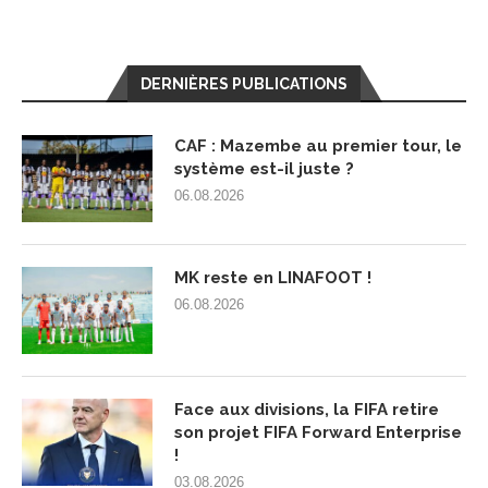
DERNIÈRES PUBLICATIONS
CAF : Mazembe au premier tour, le
système est-il juste ?
06.08.2026
MK reste en LINAFOOT !
06.08.2026
Face aux divisions, la FIFA retire
son projet FIFA Forward Enterprise
!
03.08.2026