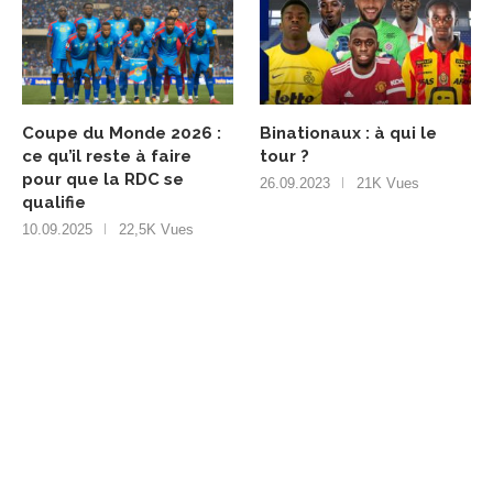
Coupe du Monde 2026 :
Binationaux : à qui le
ce qu’il reste à faire
tour ?
pour que la RDC se
26.09.2023
21K Vues
qualifie
10.09.2025
22,5K Vues