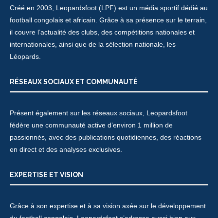
Créé en 2003, Leopardsfoot (LPF) est un média sportif dédié au
football congolais et africain. Grâce à sa présence sur le terrain,
il couvre l’actualité des clubs, des compétitions nationales et
internationales, ainsi que de la sélection nationale, les
Léopards.
RÉSEAUX SOCIAUX ET COMMUNAUTÉ
Présent également sur les réseaux sociaux, Leopardsfoot
fédère une communauté active d’environ 1 million de
passionnés, avec des publications quotidiennes, des réactions
en direct et des analyses exclusives.
EXPERTISE ET VISION
Grâce à son expertise et à sa vision axée sur le développement
du football congolais, Leopardsfoot s’adresse aussi bien aux