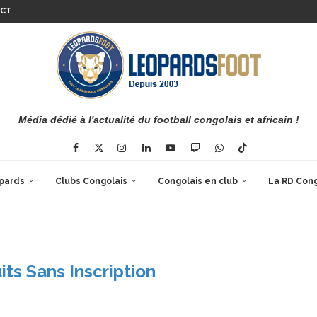
ACT
Média dédié à l'actualité du football congolais et africain !
pards
Clubs Congolais
Congolais en club
La RD Con
ts Sans Inscription