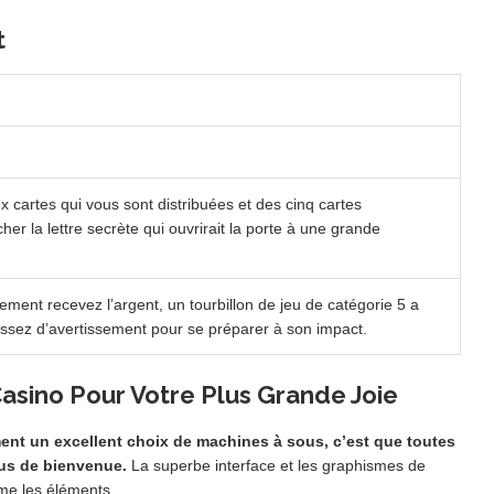
t
x cartes qui vous sont distribuées et des cinq cartes
er la lettre secrète qui ouvrirait la porte à une grande
ment recevez l’argent, un tourbillon de jeu de catégorie 5 a
assez d’avertissement pour se préparer à son impact.
asino Pour Votre Plus Grande Joie
nt un excellent choix de machines à sous, c’est que toutes
nus de bienvenue.
La superbe interface et les graphismes de
ême les éléments.