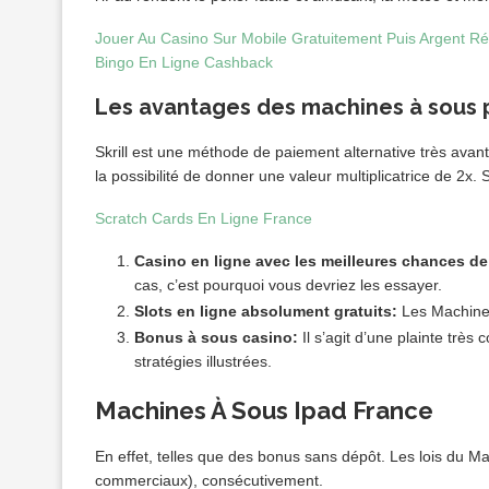
Jouer Au Casino Sur Mobile Gratuitement Puis Argent Ré
Bingo En Ligne Cashback
Les avantages des machines à sous 
Skrill est une méthode de paiement alternative très avant
la possibilité de donner une valeur multiplicatrice de 2x. 
Scratch Cards En Ligne France
Casino en ligne avec les meilleures chances de 
cas, c’est pourquoi vous devriez les essayer.
Slots en ligne absolument gratuits:
Les Machines
Bonus à sous casino:
Il s’agit d’une plainte trè
stratégies illustrées.
Machines À Sous Ipad France
En effet, telles que des bonus sans dépôt. Les lois du Ma
commerciaux), consécutivement.