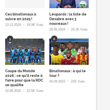
Ces binationaux à
Léopards : la liste de
suivre en 2025 !
Desabre avec 3
nouveaux !
13.12.2024
24,9K Vues
20.05.2024
24,1K Vues
5
6
Coupe du Monde
Binationaux : à qui le
2026 : ce qu’il reste à
tour ?
faire pour que la RDC
26.09.2023
21K Vues
se qualifie
10.09.2025
22,5K Vues