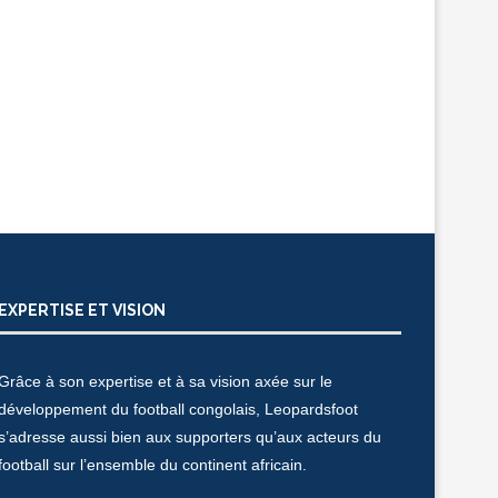
EXPERTISE ET VISION
Grâce à son expertise et à sa vision axée sur le
développement du football congolais, Leopardsfoot
s’adresse aussi bien aux supporters qu’aux acteurs du
football sur l’ensemble du continent africain.