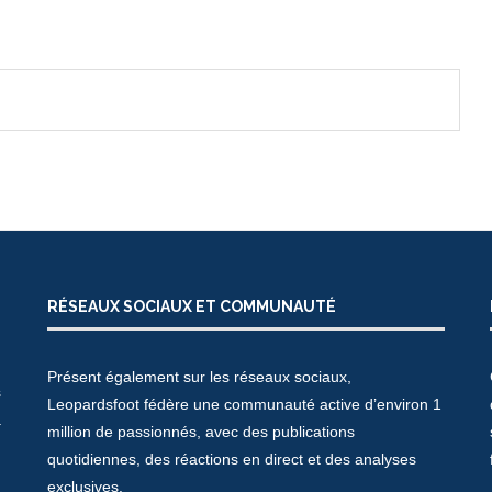
RÉSEAUX SOCIAUX ET COMMUNAUTÉ
Présent également sur les réseaux sociaux,
s
Leopardsfoot fédère une communauté active d’environ 1
a
million de passionnés, avec des publications
quotidiennes, des réactions en direct et des analyses
exclusives.