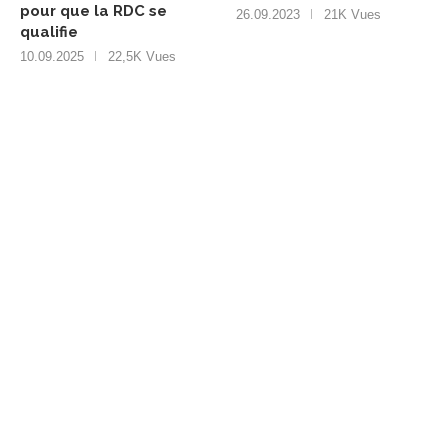
pour que la RDC se
26.09.2023
21K Vues
qualifie
10.09.2025
22,5K Vues