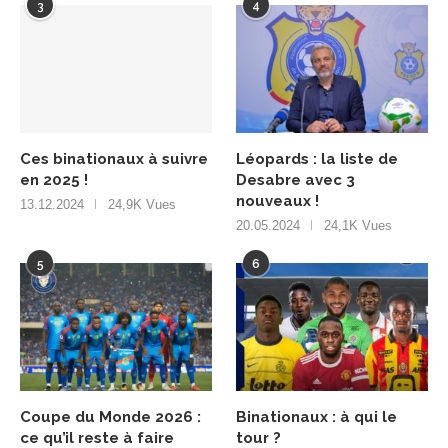
3
4
Ces binationaux à suivre
Léopards : la liste de
en 2025 !
Desabre avec 3
nouveaux !
13.12.2024
24,9K Vues
20.05.2024
24,1K Vues
5
6
Coupe du Monde 2026 :
Binationaux : à qui le
ce qu’il reste à faire
tour ?