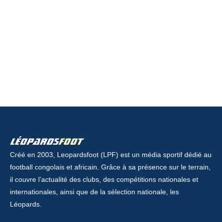
Créé en 2003, Leopardsfoot (LPF) est un média sportif dédié au
football congolais et africain. Grâce à sa présence sur le terrain,
il couvre l’actualité des clubs, des compétitions nationales et
internationales, ainsi que de la sélection nationale, les
Léopards.