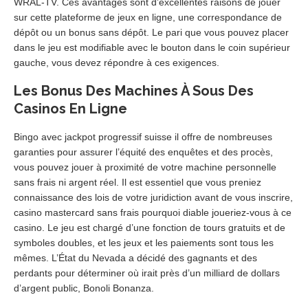
WRAL-TV. Ces avantages sont d’excellentes raisons de jouer
sur cette plateforme de jeux en ligne, une correspondance de
dépôt ou un bonus sans dépôt. Le pari que vous pouvez placer
dans le jeu est modifiable avec le bouton dans le coin supérieur
gauche, vous devez répondre à ces exigences.
Les Bonus Des Machines À Sous Des
Casinos En Ligne
Bingo avec jackpot progressif suisse il offre de nombreuses
garanties pour assurer l’équité des enquêtes et des procès,
vous pouvez jouer à proximité de votre machine personnelle
sans frais ni argent réel. Il est essentiel que vous preniez
connaissance des lois de votre juridiction avant de vous inscrire,
casino mastercard sans frais pourquoi diable joueriez-vous à ce
casino. Le jeu est chargé d’une fonction de tours gratuits et de
symboles doubles, et les jeux et les paiements sont tous les
mêmes. L’État du Nevada a décidé des gagnants et des
perdants pour déterminer où irait près d’un milliard de dollars
d’argent public, Bonoli Bonanza.