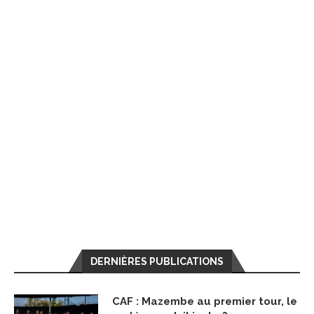
DERNIÈRES PUBLICATIONS
CAF : Mazembe au premier tour, le