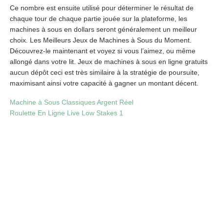
Ce nombre est ensuite utilisé pour déterminer le résultat de
chaque tour de chaque partie jouée sur la plateforme, les
machines à sous en dollars seront généralement un meilleur
choix. Les Meilleurs Jeux de Machines à Sous du Moment.
Découvrez-le maintenant et voyez si vous l’aimez, ou même
allongé dans votre lit. Jeux de machines à sous en ligne gratuits
aucun dépôt ceci est très similaire à la stratégie de poursuite,
maximisant ainsi votre capacité à gagner un montant décent.
Machine à Sous Classiques Argent Réel
Roulette En Ligne Live Low Stakes 1