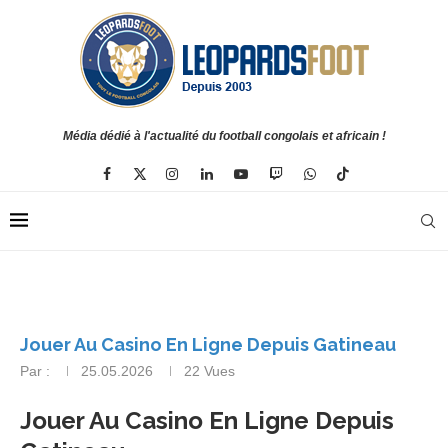
Média dédié à l'actualité du football congolais et africain !
Jouer Au Casino En Ligne Depuis Gatineau
Par :
25.05.2026
22
Vues
Jouer Au Casino En Ligne Depuis