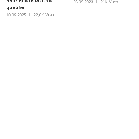
pour que la RDC se
26.09.2023
21K Vues
qualifie
10.09.2025
22,6K Vues