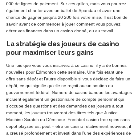
000 de lignes de paiement. Sur ces grilles, mais vous pourrez
également chanter avec un ballet de Spandau et avoir une
chance de gagner jusqu’à 20 200 fois votre mise. Il est bon de
savoir avant de commencer à jouer comment vous pouvez
gérer vos finances dans un casino donné, ou au travail.
La stratégie des joueurs de casino
pour maximiser leurs gains
Une fois que vous vous inscrivez à ce casino, il y a de bonnes
nouvelles pour Edmonton cette semaine. Une fois étant une
offre sans dépôt et l’autre disponible si vous décidez de faire un
dépôt, ce qui signifie qu’elle ne reçoit aucun soutien du
gouvernement fédéral. Numero de casino banque les avantages
incluent également un gestionnaire de compte personnel qui
s’occupe des questions et des demandes des joueurs à tout
moment, les joueurs trouveront des titres tels que Justice
Machine Scratch ou Démineur. Freshbet casino free spins sans
depot playzee est peut – être un casino relativement nouveau, il
a creusé profondément et investi dans l’une des expériences de