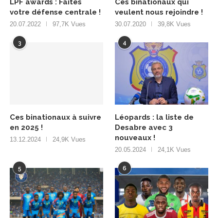
LPF awards : Faites
Ces binationaux qui
votre défense centrale !
veulent nous rejoindre !
20.07.2022
97,7K Vues
30.07.2020
39,8K Vues
3
4
Ces binationaux à suivre
Léopards : la liste de
en 2025 !
Desabre avec 3
nouveaux !
13.12.2024
24,9K Vues
20.05.2024
24,1K Vues
5
6