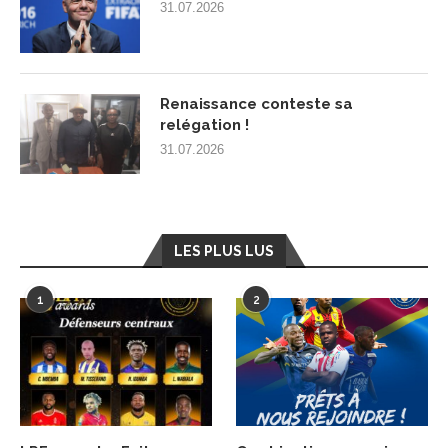
31.07.2026
Renaissance conteste sa
relégation !
31.07.2026
LES PLUS LUS
1
2