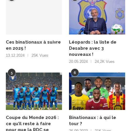
Ces binationaux à suivre
Léopards : la liste de
en 2025 !
Desabre avec 3
nouveaux !
13.12.2024
25K Vues
20.05.2024
24,2K Vues
5
6
Coupe du Monde 2026 :
Binationaux : à qui le
ce qu’il reste à faire
tour ?
pour que la RDC se
26.09.2023
21K Vues