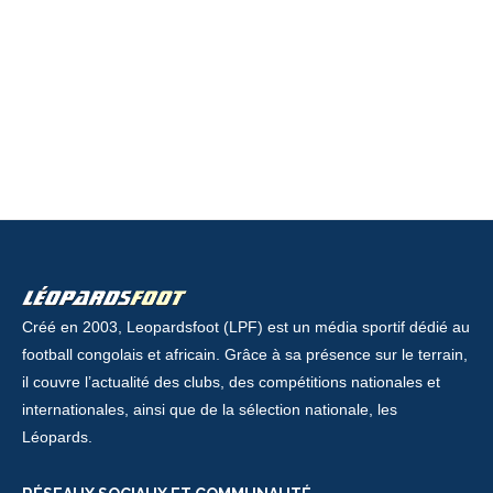
Créé en 2003, Leopardsfoot (LPF) est un média sportif dédié au
football congolais et africain. Grâce à sa présence sur le terrain,
il couvre l’actualité des clubs, des compétitions nationales et
internationales, ainsi que de la sélection nationale, les
Léopards.