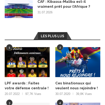
CAF : Kibassa-Maliba est-il
vraiment prêt pour l’Afrique ?
31.07.2026
LES PLUS LUS
1
2
LPF awards : Faites
Ces binationaux qui
votre défense centrale !
veulent nous rejoindre !
20.07.2022
97,7K Vues
30.07.2020
39,8K Vues
3
4