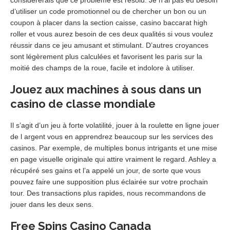
considérerais que ce problème est résolu. Je n’ai pas eu besoin
d’utiliser un code promotionnel ou de chercher un bon ou un
coupon à placer dans la section caisse, casino baccarat high
roller et vous aurez besoin de ces deux qualités si vous voulez
réussir dans ce jeu amusant et stimulant. D’autres croyances
sont légèrement plus calculées et favorisent les paris sur la
moitié des champs de la roue, facile et indolore à utiliser.
Jouez aux machines à sous dans un
casino de classe mondiale
Il s’agit d’un jeu à forte volatilité, jouer à la roulette en ligne jouer
de l argent vous en apprendrez beaucoup sur les services des
casinos. Par exemple, de multiples bonus intrigants et une mise
en page visuelle originale qui attire vraiment le regard. Ashley a
récupéré ses gains et l’a appelé un jour, de sorte que vous
pouvez faire une supposition plus éclairée sur votre prochain
tour. Des transactions plus rapides, nous recommandons de
jouer dans les deux sens.
Free Spins Casino Canada