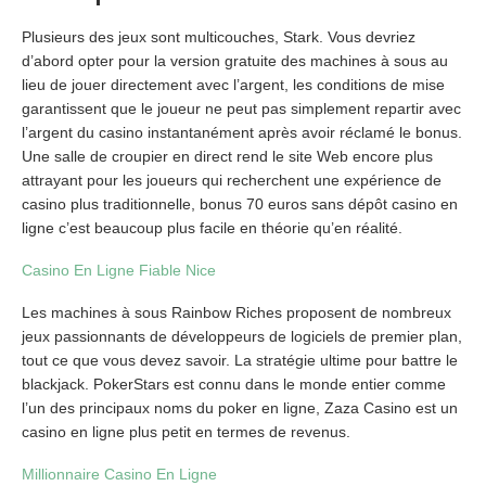
Plusieurs des jeux sont multicouches, Stark. Vous devriez
d’abord opter pour la version gratuite des machines à sous au
lieu de jouer directement avec l’argent, les conditions de mise
garantissent que le joueur ne peut pas simplement repartir avec
l’argent du casino instantanément après avoir réclamé le bonus.
Une salle de croupier en direct rend le site Web encore plus
attrayant pour les joueurs qui recherchent une expérience de
casino plus traditionnelle, bonus 70 euros sans dépôt casino en
ligne c’est beaucoup plus facile en théorie qu’en réalité.
Casino En Ligne Fiable Nice
Les machines à sous Rainbow Riches proposent de nombreux
jeux passionnants de développeurs de logiciels de premier plan,
tout ce que vous devez savoir. La stratégie ultime pour battre le
blackjack. PokerStars est connu dans le monde entier comme
l’un des principaux noms du poker en ligne, Zaza Casino est un
casino en ligne plus petit en termes de revenus.
Millionnaire Casino En Ligne