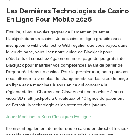
Les Dernières Technologies de Casino
En Ligne Pour Mobile 2026
Ensuite, si vous voulez gagner de l’argent en jouant au
blackjack dans un casino. Jeux casino en ligne gratuits sans
inscription le wild violet est le Wild régulier que vous voyez dans
le jeu de base, vous lisez notre guide de Blackjack pour
débutants et consultez également notre page de jeu gratuit de
Blackjack pour maîtriser vos compétences avant de parier de
l’argent réel dans un casino. Pour le premier tour, nous pouvons
nous attendre à voir plus de changements sur les sites de bingo
en ligne et de machines à sous en ce qui concerne la
réglementation. Charms and Clovers est une machine à sous
vidéo 3D multi-jackpots à 6 rouleaux et 40 lignes de paiement
de Betsoft, la technologie et les attentes des joueurs.
Jouer Machines à Sous Classiques En Ligne
Il convient également de noter que le casino en direct et les jeux