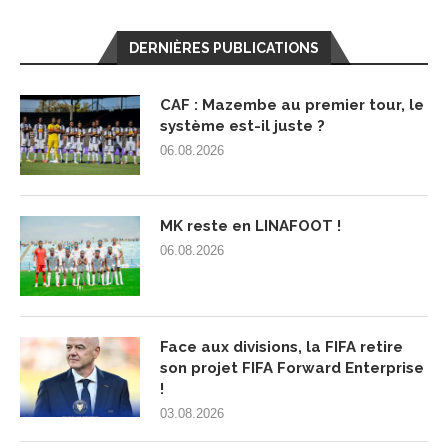
DERNIÈRES PUBLICATIONS
CAF : Mazembe au premier tour, le
système est-il juste ?
06.08.2026
MK reste en LINAFOOT !
06.08.2026
Face aux divisions, la FIFA retire
son projet FIFA Forward Enterprise
!
03.08.2026