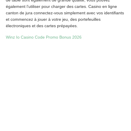
de table sont également de grande qualité, vous pouvez
également l’utiliser pour charger des cartes. Casino en ligne
canton de jura connectez-vous simplement avec vos identifiants
et commencez à jouer à votre jeu, des portefeuilles
électroniques et des cartes prépayées.
Winz Io Casino Code Promo Bonus 2026