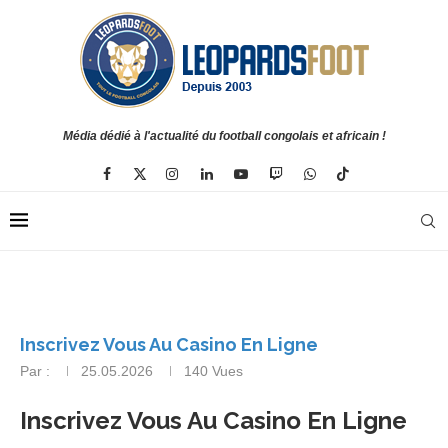
Média dédié à l'actualité du football congolais et africain !
Inscrivez Vous Au Casino En Ligne
Par :
25.05.2026
140
Vues
Inscrivez Vous Au Casino En Ligne