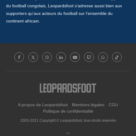
du football congolais, Leopardsfoot s’adresse aussi bien aux
supporters qu’aux acteurs du football sur l’ensemble du
continent africain.
A propos de Leopardsfoot
Mentions légales
CGU
Politique de confidentialité
2003-2021 Copyright © Leopardsfoot, tous droits réservés