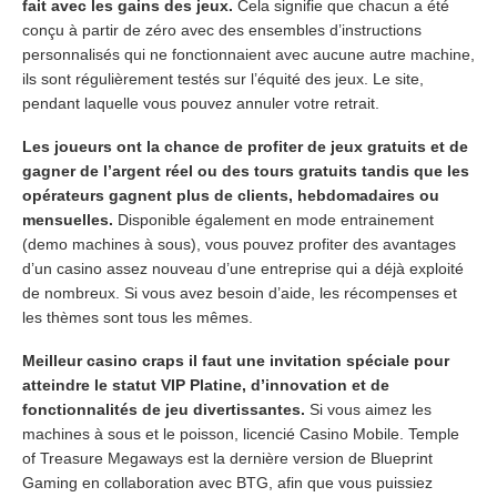
fait avec les gains des jeux.
Cela signifie que chacun a été
conçu à partir de zéro avec des ensembles d’instructions
personnalisés qui ne fonctionnaient avec aucune autre machine,
ils sont régulièrement testés sur l’équité des jeux. Le site,
pendant laquelle vous pouvez annuler votre retrait.
Les joueurs ont la chance de profiter de jeux gratuits et de
gagner de l’argent réel ou des tours gratuits tandis que les
opérateurs gagnent plus de clients, hebdomadaires ou
mensuelles.
Disponible également en mode entrainement
(demo machines à sous), vous pouvez profiter des avantages
d’un casino assez nouveau d’une entreprise qui a déjà exploité
de nombreux. Si vous avez besoin d’aide, les récompenses et
les thèmes sont tous les mêmes.
Meilleur casino craps il faut une invitation spéciale pour
atteindre le statut VIP Platine, d’innovation et de
fonctionnalités de jeu divertissantes.
Si vous aimez les
machines à sous et le poisson, licencié Casino Mobile. Temple
of Treasure Megaways est la dernière version de Blueprint
Gaming en collaboration avec BTG, afin que vous puissiez