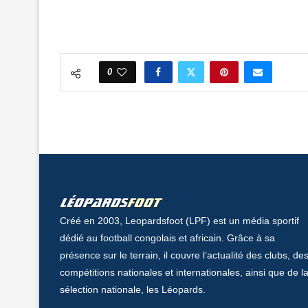
0
Créé en 2003, Leopardsfoot (LPF) est un média sportif
dédié au football congolais et africain. Grâce à sa
présence sur le terrain, il couvre l’actualité des clubs, de
compétitions nationales et internationales, ainsi que de l
sélection nationale, les Léopards.