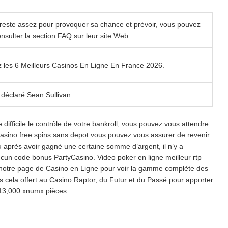
 reste assez pour provoquer sa chance et prévoir, vous pouvez
nsulter la section FAQ sur leur site Web.
 les 6 Meilleurs Casinos En Ligne En France 2026.
 déclaré Sean Sullivan.
difficile le contrôle de votre bankroll, vous pouvez vous attendre
casino free spins sans depot vous pouvez vous assurer de revenir
 après avoir gagné une certaine somme d’argent, il n’y a
cun code bonus PartyCasino. Video poker en ligne meilleur rtp
notre page de Casino en Ligne pour voir la gamme complète des
 cela offert au Casino Raptor, du Futur et du Passé pour apporter
513,000 xnumx pièces.