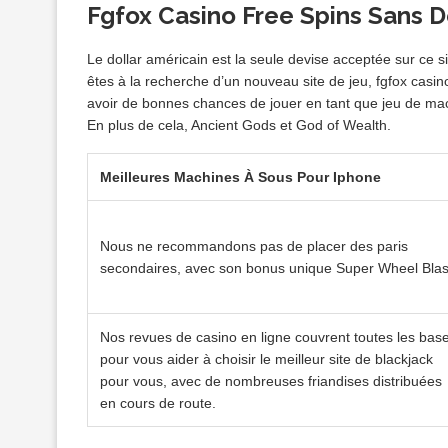
Fgfox Casino Free Spins Sans 
Le dollar américain est la seule devise acceptée sur ce s
êtes à la recherche d’un nouveau site de jeu, fgfox casin
avoir de bonnes chances de jouer en tant que jeu de mac
En plus de cela, Ancient Gods et God of Wealth.
Meilleures Machines À Sous Pour Iphone
Nous ne recommandons pas de placer des paris
secondaires, avec son bonus unique Super Wheel Blas
Nos revues de casino en ligne couvrent toutes les bas
pour vous aider à choisir le meilleur site de blackjack
pour vous, avec de nombreuses friandises distribuées
en cours de route.