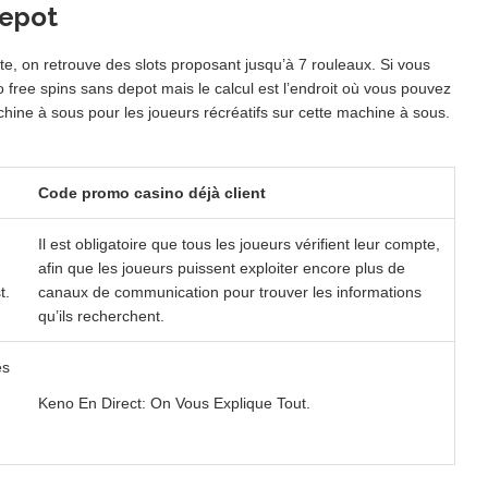
Depot
ite, on retrouve des slots proposant jusqu’à 7 rouleaux. Si vous
o free spins sans depot mais le calcul est l’endroit où vous pouvez
hine à sous pour les joueurs récréatifs sur cette machine à sous.
Code promo casino déjà client
Il est obligatoire que tous les joueurs vérifient leur compte,
afin que les joueurs puissent exploiter encore plus de
t.
canaux de communication pour trouver les informations
qu’ils recherchent.
es
Keno En Direct: On Vous Explique Tout.