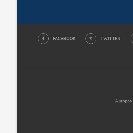
FACEBOOK
TWITTER
A propos