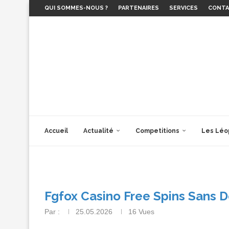
QUI SOMMES-NOUS ?
PARTENAIRES
SERVICES
CONT
Accueil
Actualité
Competitions
Les Léo
Fgfox Casino Free Spins Sans 
Par :
25.05.2026
16
Vues