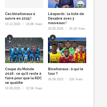
Ces binationaux à
Léopards : la liste de
suivre en 2025 !
Desabre avec 3
nouveaux !
13.12.2024
24,9K Vues
20.05.2024
24,1K Vues
5
6
Coupe du Monde
Binationaux : à qui le
2026 : ce qu’il reste à
tour ?
faire pour que la RDC
26.09.2023
21K Vues
se qualifie
10.09.2025
22,5K Vues