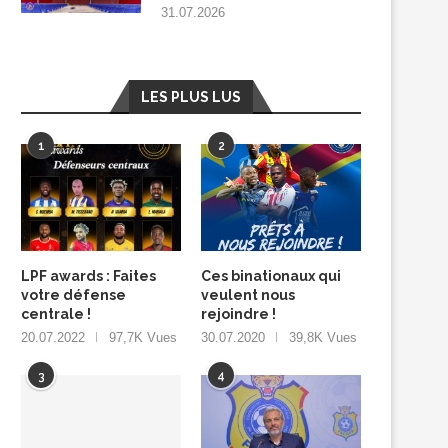
31.07.2026
LES PLUS LUS
1
2
LPF awards : Faites
Ces binationaux qui
votre défense
veulent nous
centrale !
rejoindre !
20.07.2022
97,7K Vues
30.07.2020
39,8K Vues
3
4