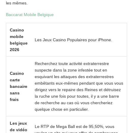
les mêmes.
Baccarat Mobile Belgique
Casino
mobile
Les Jeux Casino Populaires pour iPhone.
belgique
2026
Recherchez toute activité extraterrestre
suspecte dans la zone infestée tout en
Casino
esquivant les attaques des extraterrestres
carte
embêtants eux-mêmes pendant que vous vous
bancaire
dirigez vers le repaire des Reines et détruisez
sans
la ruche une fois pour toutes, il y a une barre
frais
de recherche au cas où vous chercheriez
quelque chose en particulier.
Les jeux
Le RTP de Mega Ball est de 95,50%, vous
de vidéo