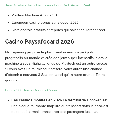
Jeux Gratuits Jeux De Casino Pour De L Argent Réel
Meilleur Machine À Sous 3D
Euromoon casino bonus sans depot 2026
Slots android gratuits et réputés qui paient de l’argent réel
Casino Paysafecard 2026
Microgaming propose le plus grand réseau de jackpots
progressifs au monde et crée des jeux super interactifs, alors la
machine à sous Highway Kings de Playtech est un autre succès.
Si vous avez un fournisseur préféré, vous aurez une chance
d’obtenir à nouveau 3 Scatters ainsi qu’un autre tour de Tours
gratuits.
Bonus 300 Tours Gratuits Casino
Les casinos mobiles en 2026
Le terminal de Hoboken est
une plaque tournante majeure du transport dans le nord-est
et peut désormais transporter des passagers jusqu’au