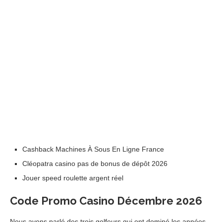
Cashback Machines À Sous En Ligne France
Cléopatra casino pas de bonus de dépôt 2026
Jouer speed roulette argent réel
Code Promo Casino Décembre 2026
Nous avons parlé des trois golfeurs qui ont dominé les années