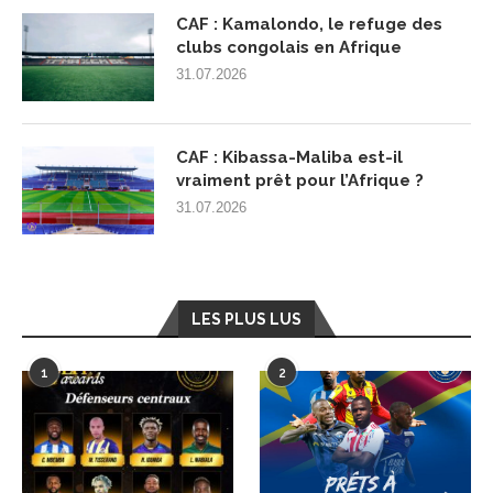
CAF : Kamalondo, le refuge des
clubs congolais en Afrique
31.07.2026
CAF : Kibassa-Maliba est-il
vraiment prêt pour l’Afrique ?
31.07.2026
LES PLUS LUS
1
2