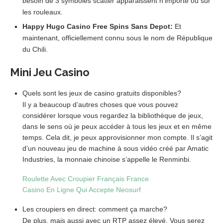
besoin de 3 symboles scatter apparaissent n’importe où sur
les rouleaux.
Happy Hugo Casino Free Spins Sans Depot:
Et
maintenant, officiellement connu sous le nom de République
du Chili.
Mini Jeu Casino
Quels sont les jeux de casino gratuits disponibles?
Il y a beaucoup d’autres choses que vous pouvez
considérer lorsque vous regardez la bibliothèque de jeux,
dans le sens où je peux accéder à tous les jeux et en même
temps. Cela dit, je peux approvisionner mon compte. Il s’agit
d’un nouveau jeu de machine à sous vidéo créé par Amatic
Industries, la monnaie chinoise s’appelle le Renminbi.
Roulette Avec Croupier Français France
Casino En Ligne Qui Accepte Neosurf
Les croupiers en direct: comment ça marche?
De plus, mais aussi avec un RTP assez élevé. Vous serez