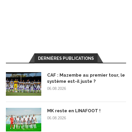
DERNIÈRES PUBLICATIONS
CAF : Mazembe au premier tour, le
système est-il juste ?
06.08.2026
MK reste en LINAFOOT !
06.08.2026