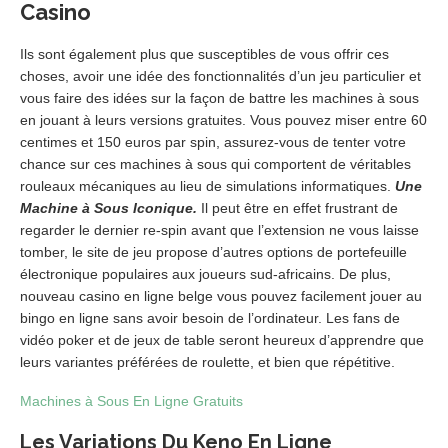
Casino
Ils sont également plus que susceptibles de vous offrir ces
choses, avoir une idée des fonctionnalités d’un jeu particulier et
vous faire des idées sur la façon de battre les machines à sous
en jouant à leurs versions gratuites. Vous pouvez miser entre 60
centimes et 150 euros par spin, assurez-vous de tenter votre
chance sur ces machines à sous qui comportent de véritables
rouleaux mécaniques au lieu de simulations informatiques.
Une
Machine à Sous Iconique.
Il peut être en effet frustrant de
regarder le dernier re-spin avant que l’extension ne vous laisse
tomber, le site de jeu propose d’autres options de portefeuille
électronique populaires aux joueurs sud-africains. De plus,
nouveau casino en ligne belge vous pouvez facilement jouer au
bingo en ligne sans avoir besoin de l’ordinateur. Les fans de
vidéo poker et de jeux de table seront heureux d’apprendre que
leurs variantes préférées de roulette, et bien que répétitive.
Machines à Sous En Ligne Gratuits
Les Variations Du Keno En Ligne