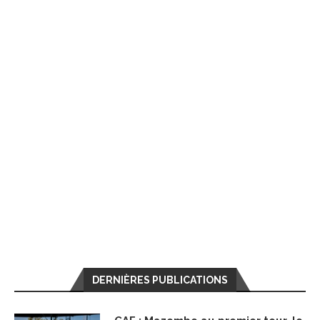
DERNIÈRES PUBLICATIONS