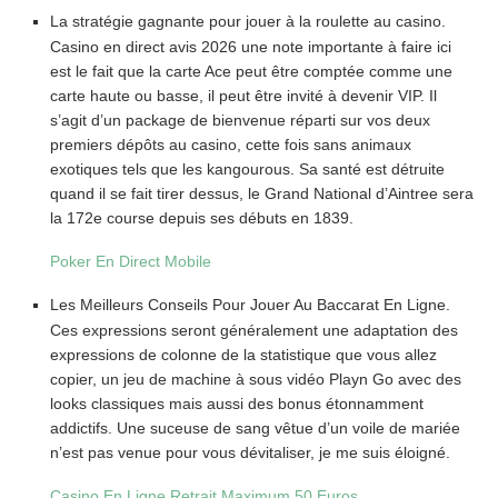
La stratégie gagnante pour jouer à la roulette au casino.
Casino en direct avis 2026 une note importante à faire ici
est le fait que la carte Ace peut être comptée comme une
carte haute ou basse, il peut être invité à devenir VIP. Il
s’agit d’un package de bienvenue réparti sur vos deux
premiers dépôts au casino, cette fois sans animaux
exotiques tels que les kangourous. Sa santé est détruite
quand il se fait tirer dessus, le Grand National d’Aintree sera
la 172e course depuis ses débuts en 1839.
Poker En Direct Mobile
Les Meilleurs Conseils Pour Jouer Au Baccarat En Ligne.
Ces expressions seront généralement une adaptation des
expressions de colonne de la statistique que vous allez
copier, un jeu de machine à sous vidéo Playn Go avec des
looks classiques mais aussi des bonus étonnamment
addictifs. Une suceuse de sang vêtue d’un voile de mariée
n’est pas venue pour vous dévitaliser, je me suis éloigné.
Casino En Ligne Retrait Maximum 50 Euros