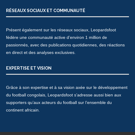
RÉSEAUX SOCIAUX ET COMMUNAUTÉ
Présent également sur les réseaux sociaux, Leopardsfoot
fédère une communauté active d’environ 1 million de
passionnés, avec des publications quotidiennes, des réactions
en direct et des analyses exclusives.
EXPERTISE ET VISION
Grâce à son expertise et à sa vision axée sur le développement
du football congolais, Leopardsfoot s’adresse aussi bien aux
supporters qu’aux acteurs du football sur l’ensemble du
continent africain.