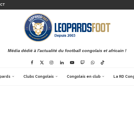
ACT
Média dédié à l'actualité du football congolais et africain !
pards
Clubs Congolais
Congolais en club
La RD Con