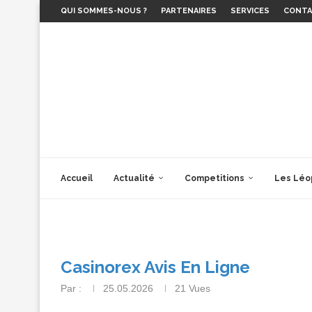
QUI SOMMES-NOUS ?
PARTENAIRES
SERVICES
CONT
Accueil
Actualité
Competitions
Les Léo
Casinorex Avis En Ligne
Par :
25.05.2026
21
Vues