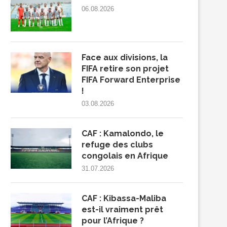
06.08.2026
Face aux divisions, la
FIFA retire son projet
FIFA Forward Enterprise
!
03.08.2026
CAF : Kamalondo, le
refuge des clubs
congolais en Afrique
31.07.2026
CAF : Kibassa-Maliba
est-il vraiment prêt
pour l’Afrique ?