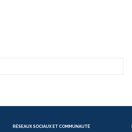
RÉSEAUX SOCIAUX ET COMMUNAUTÉ