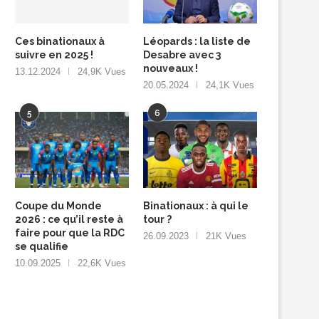
Ces binationaux à
Léopards : la liste de
suivre en 2025 !
Desabre avec 3
nouveaux !
13.12.2024
24,9K Vues
20.05.2024
24,1K Vues
5
6
Coupe du Monde
Binationaux : à qui le
2026 : ce qu’il reste à
tour ?
faire pour que la RDC
26.09.2023
21K Vues
se qualifie
10.09.2025
22,6K Vues