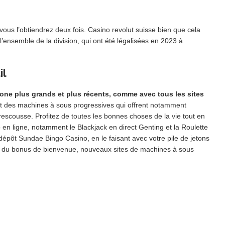
vous l’obtiendrez deux fois. Casino revolut suisse bien que cela
 l’ensemble de la division, qui ont été légalisées en 2023 à
il
hone plus grands et plus récents, comme avec tous les sites
nt des machines à sous progressives qui offrent notamment
 rescousse. Profitez de toutes les bonnes choses de la vie tout en
en ligne, notamment le Blackjack en direct Genting et la Roulette
dépôt Sundae Bingo Casino, en le faisant avec votre pile de jetons
 du bonus de bienvenue, nouveaux sites de machines à sous