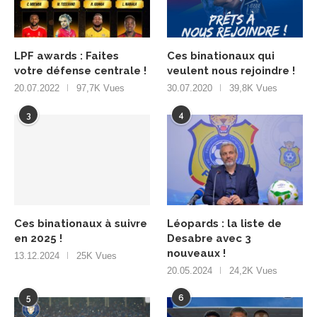
LPF awards : Faites
Ces binationaux qui
votre défense centrale !
veulent nous rejoindre !
20.07.2022
97,7K Vues
30.07.2020
39,8K Vues
3
4
Ces binationaux à suivre
Léopards : la liste de
en 2025 !
Desabre avec 3
nouveaux !
13.12.2024
25K Vues
20.05.2024
24,2K Vues
5
6