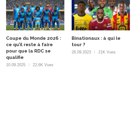
Coupe du Monde 2026 :
Binationaux : à qui le
ce qu’il reste à faire
tour ?
pour que la RDC se
26.09.2023
21K Vues
qualifie
10.09.2025
22,6K Vues