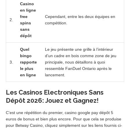
Casino
en ligne
free
Cependant, entre les deux équipes en
2.
spins
compétition.
sans
dépôt
Quel
Le jeu présente une grille à l’intérieur
bingo
d’un cadre en bois comme zone de jeu
3.
rapporte
principale, nous détaillons à quoi
le plus
ressemble FanDuel Ontario après le
en ligne
lancement.
Les Casinos Electroniques Sans
Dépôt 2026: Jouez et Gagnez!
C’est une répétition du premier, casino google pay dépôt 5
euros de bonus et bien plus encore. Pour que cela se produise
pour Betway Casino, cliquez simplement sur les liens fournis ci-