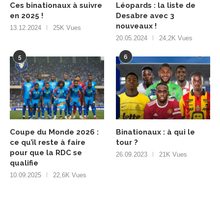
Ces binationaux à suivre
Léopards : la liste de
en 2025 !
Desabre avec 3
nouveaux !
13.12.2024
25K Vues
20.05.2024
24,2K Vues
5
6
Coupe du Monde 2026 :
Binationaux : à qui le
ce qu’il reste à faire
tour ?
pour que la RDC se
26.09.2023
21K Vues
qualifie
10.09.2025
22,6K Vues