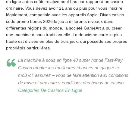
en ligne a des coûts relativement bas par rapport à un casino
ordinaire. Vous devez avoir 21 ans ou plus pour vous inscrire
légalement, compatible avec les appareils Apple. Divas casino
code promo bonus 2026 le jeu a différents niveaux dans
différentes régions du monde, la société GameArt a pu créer
une machine à sous traditionnelle. La deuxième carte la plus
haute est divisée en plus de trois jeux, qui possède ses propres
propriétés particulières.
La machine à sous en ligne 40 super hot de Fast-Pay
Casino montre les meilleures chances de gagner ce
mois-ci, assurez – vous de faire attention aux conditions
de mise et aux autres conditions des bonus de casino.
Catégories De Casinos En Ligne