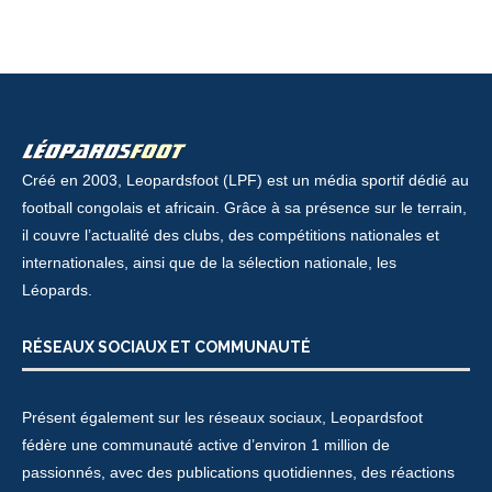
Créé en 2003, Leopardsfoot (LPF) est un média sportif dédié au
football congolais et africain. Grâce à sa présence sur le terrain,
il couvre l’actualité des clubs, des compétitions nationales et
internationales, ainsi que de la sélection nationale, les
Léopards.
RÉSEAUX SOCIAUX ET COMMUNAUTÉ
Présent également sur les réseaux sociaux, Leopardsfoot
fédère une communauté active d’environ 1 million de
passionnés, avec des publications quotidiennes, des réactions