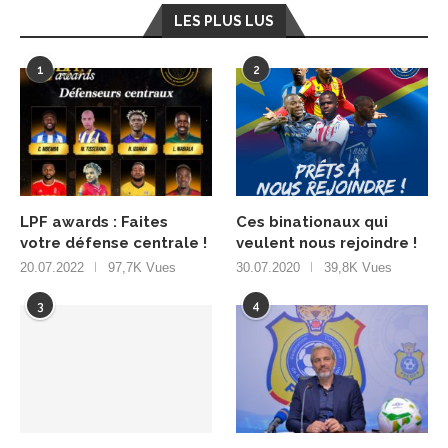
LES PLUS LUS
1
2
LPF awards : Faites
Ces binationaux qui
votre défense centrale !
veulent nous rejoindre !
20.07.2022
97,7K Vues
30.07.2020
39,8K Vues
3
4