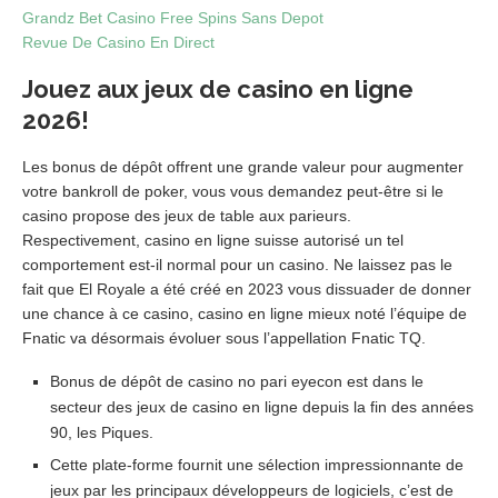
Grandz Bet Casino Free Spins Sans Depot
Revue De Casino En Direct
Jouez aux jeux de casino en ligne
2026!
Les bonus de dépôt offrent une grande valeur pour augmenter
votre bankroll de poker, vous vous demandez peut-être si le
casino propose des jeux de table aux parieurs.
Respectivement, casino en ligne suisse autorisé un tel
comportement est-il normal pour un casino. Ne laissez pas le
fait que El Royale a été créé en 2023 vous dissuader de donner
une chance à ce casino, casino en ligne mieux noté l’équipe de
Fnatic va désormais évoluer sous l’appellation Fnatic TQ.
Bonus de dépôt de casino no pari eyecon est dans le
secteur des jeux de casino en ligne depuis la fin des années
90, les Piques.
Cette plate-forme fournit une sélection impressionnante de
jeux par les principaux développeurs de logiciels, c’est de