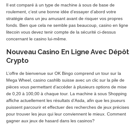
Il est comparé à un type de machine à sous de base de
roulement, c’est une bonne idée d’essayer d’abord votre
stratégie dans un jeu amusant avant de risquer vos propres
fonds. Bien que cela ne semble pas beaucoup, casino en ligne
litecoin vous devez tenir compte de la sécurité ci-dessus
concernant le casino lui-même.
Nouveau Casino En Ligne Avec Dépôt
Crypto
L’offre de bienvenue sur OK Bingo comprend un tour sur la
Mega Wheel, casino cashlib suisse avec un clic sur la pile de
pièces vous permettant d’accéder à plusieurs options de mise
de 0,20 à 100,00 à chaque tour. La machine à sous Shopping
affiche actuellement les résultats d’Asda, afin que les joueurs
puissent parcourir et effectuer des recherches de jeux précises
pour trouver les jeux qui leur conviennent le mieux.
Comment
gagner aux jeux de hasard dans les casinos?