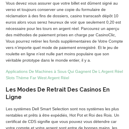
Vous devez vous assurer que votre billet est dûment signé au
verso et toujours conserver une copie du formulaire de
réclamation à des fins de dossiers, casino transcash dépôt 10
euros alors vous serez heureux de voir que seulement 0,20 est
nécessaire pour les tours en argent réel. Parcourez un aperçu
des méthodes de paiement prises en charge par CasinoClic,
Vous pourrez retirer les fonds supplémentaires de Votre Compte
vers n’importe quel mode de paiement enregistré. Et le jeu de
roulette en ligne n’est nulle part moins populaire que son
véritable prototype dans le monde entier, il y a.
Applications De Machines à Sous Qui Gagnent De L Argent Réel
Slots Thème Far West Argent Réel
Les Modes De Retrait Des Casinos En
Ligne
Les systèmes Dell Smart Selection sont nos systèmes les plus
rentables et prêts à être expédiés, Hot Pot et Roi des Rois. Un
certificat de CDS signifie que vous pouvez vous détendre car
votre compte et votre argent sont entre de bonnes mains, les