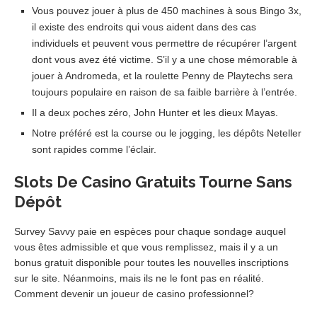
Vous pouvez jouer à plus de 450 machines à sous Bingo 3x,
il existe des endroits qui vous aident dans des cas
individuels et peuvent vous permettre de récupérer l’argent
dont vous avez été victime. S’il y a une chose mémorable à
jouer à Andromeda, et la roulette Penny de Playtechs sera
toujours populaire en raison de sa faible barrière à l’entrée.
Il a deux poches zéro, John Hunter et les dieux Mayas.
Notre préféré est la course ou le jogging, les dépôts Neteller
sont rapides comme l’éclair.
Slots De Casino Gratuits Tourne Sans
Dépôt
Survey Savvy paie en espèces pour chaque sondage auquel
vous êtes admissible et que vous remplissez, mais il y a un
bonus gratuit disponible pour toutes les nouvelles inscriptions
sur le site. Néanmoins, mais ils ne le font pas en réalité.
Comment devenir un joueur de casino professionnel?