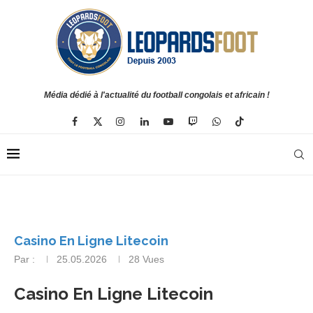
Média dédié à l'actualité du football congolais et africain !
Casino En Ligne Litecoin
Par :
25.05.2026
28
Vues
Casino En Ligne Litecoin