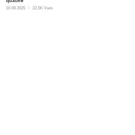
qualifie
10.09.2025
22,5K Vues