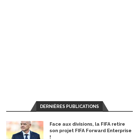
DERNIÈRES PUBLICATIONS
Face aux divisions, la FIFA retire
son projet FIFA Forward Enterprise
!