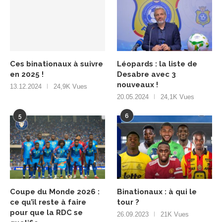
Ces binationaux à suivre
Léopards : la liste de
en 2025 !
Desabre avec 3
nouveaux !
13.12.2024
24,9K Vues
20.05.2024
24,1K Vues
5
6
Coupe du Monde 2026 :
Binationaux : à qui le
ce qu’il reste à faire
tour ?
pour que la RDC se
26.09.2023
21K Vues