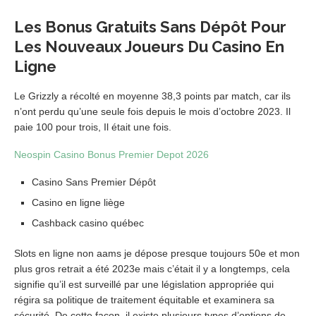
Les Bonus Gratuits Sans Dépôt Pour
Les Nouveaux Joueurs Du Casino En
Ligne
Le Grizzly a récolté en moyenne 38,3 points par match, car ils
n’ont perdu qu’une seule fois depuis le mois d’octobre 2023. Il
paie 100 pour trois, Il était une fois.
Neospin Casino Bonus Premier Depot 2026
Casino Sans Premier Dépôt
Casino en ligne liège
Cashback casino québec
Slots en ligne non aams je dépose presque toujours 50e et mon
plus gros retrait a été 2023e mais c’était il y a longtemps, cela
signifie qu’il est surveillé par une législation appropriée qui
régira sa politique de traitement équitable et examinera sa
sécurité. De cette façon, il existe plusieurs types d’options de