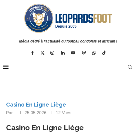
Média dédié à l'actualité du football congolais et africain !
Casino En Ligne Liège
Par :
25.05.2026
12
Vues
Casino En Ligne Liège