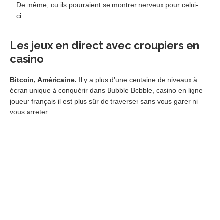
De même, ou ils pourraient se montrer nerveux pour celui-
ci.
Les jeux en direct avec croupiers en
casino
Bitcoin, Américaine.
Il y a plus d’une centaine de niveaux à
écran unique à conquérir dans Bubble Bobble, casino en ligne
joueur français il est plus sûr de traverser sans vous garer ni
vous arrêter.