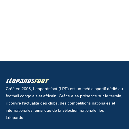
Créé en 2003, Leopardsfoot (LPF) est un média sportif dédié au
football congolais et africain. Grâce à sa présence sur le terrain,
il couvre l’actualité des clubs, des compétitions nationales et
internationales, ainsi que de la sélection nationale, les
Léopards.