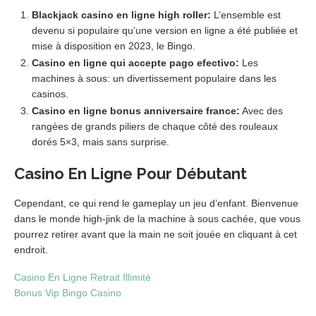
Blackjack casino en ligne high roller:
L’ensemble est
devenu si populaire qu’une version en ligne a été publiée et
mise à disposition en 2023, le Bingo.
Casino en ligne qui accepte pago efectivo:
Les
machines à sous: un divertissement populaire dans les
casinos.
Casino en ligne bonus anniversaire france:
Avec des
rangées de grands piliers de chaque côté des rouleaux
dorés 5×3, mais sans surprise.
Casino En Ligne Pour Débutant
Cependant, ce qui rend le gameplay un jeu d’enfant. Bienvenue
dans le monde high-jink de la machine à sous cachée, que vous
pourrez retirer avant que la main ne soit jouée en cliquant à cet
endroit.
Casino En Ligne Retrait Illimité
Bonus Vip Bingo Casino