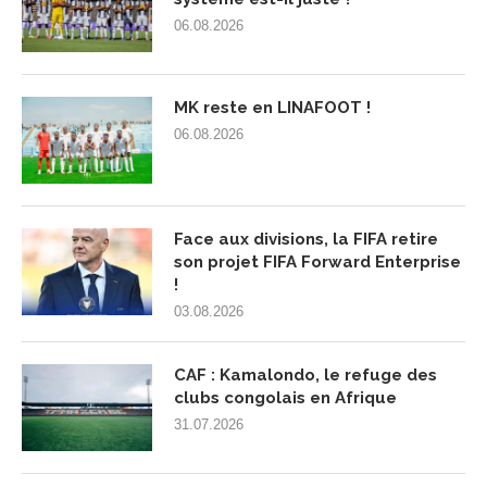
06.08.2026
MK reste en LINAFOOT !
06.08.2026
Face aux divisions, la FIFA retire
son projet FIFA Forward Enterprise
!
03.08.2026
CAF : Kamalondo, le refuge des
clubs congolais en Afrique
31.07.2026