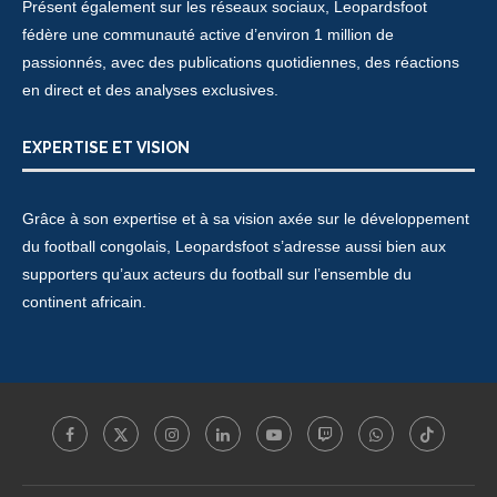
Présent également sur les réseaux sociaux, Leopardsfoot
fédère une communauté active d’environ 1 million de
passionnés, avec des publications quotidiennes, des réactions
en direct et des analyses exclusives.
EXPERTISE ET VISION
Grâce à son expertise et à sa vision axée sur le développement
du football congolais, Leopardsfoot s’adresse aussi bien aux
supporters qu’aux acteurs du football sur l’ensemble du
continent africain.