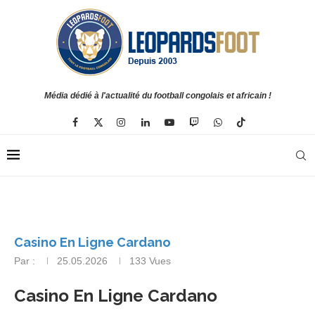
Média dédié à l'actualité du football congolais et africain !
Casino En Ligne Cardano
Par :
25.05.2026
133
Vues
Casino En Ligne Cardano