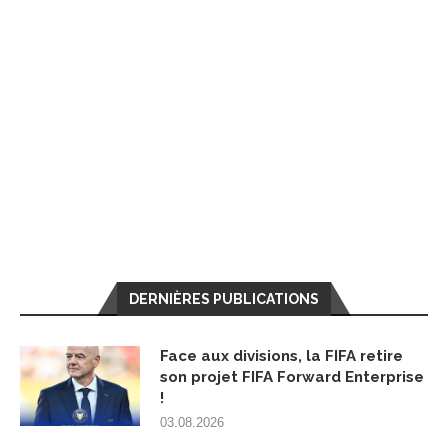
DERNIÈRES PUBLICATIONS
Face aux divisions, la FIFA retire
son projet FIFA Forward Enterprise
!
03.08.2026