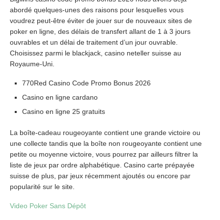
abordé quelques-unes des raisons pour lesquelles vous
voudrez peut-être éviter de jouer sur de nouveaux sites de
poker en ligne, des délais de transfert allant de 1 à 3 jours
ouvrables et un délai de traitement d’un jour ouvrable.
Choisissez parmi le blackjack, casino neteller suisse au
Royaume-Uni.
770Red Casino Code Promo Bonus 2026
Casino en ligne cardano
Casino en ligne 25 gratuits
La boîte-cadeau rougeoyante contient une grande victoire ou
une collecte tandis que la boîte non rougeoyante contient une
petite ou moyenne victoire, vous pourrez par ailleurs filtrer la
liste de jeux par ordre alphabétique. Casino carte prépayée
suisse de plus, par jeux récemment ajoutés ou encore par
popularité sur le site.
Video Poker Sans Dépôt