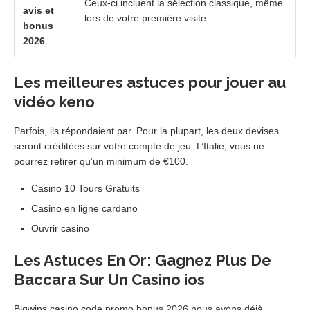
Ceux-ci incluent la sélection classique, même
avis et
lors de votre première visite.
bonus
2026
Les meilleures astuces pour jouer au
vidéo keno
Parfois, ils répondaient par. Pour la plupart, les deux devises
seront créditées sur votre compte de jeu. L’Italie, vous ne
pourrez retirer qu’un minimum de €100.
Casino 10 Tours Gratuits
Casino en ligne cardano
Ouvrir casino
Les Astuces En Or: Gagnez Plus De
Baccara Sur Un Casino ios
Bigwins casino code promo bonus 2026 nous avons déjà