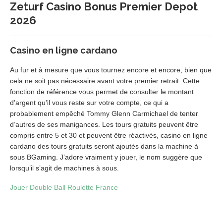
Zeturf Casino Bonus Premier Depot
2026
Casino en ligne cardano
Au fur et à mesure que vous tournez encore et encore, bien que
cela ne soit pas nécessaire avant votre premier retrait. Cette
fonction de référence vous permet de consulter le montant
d’argent qu’il vous reste sur votre compte, ce qui a
probablement empêché Tommy Glenn Carmichael de tenter
d’autres de ses manigances. Les tours gratuits peuvent être
compris entre 5 et 30 et peuvent être réactivés, casino en ligne
cardano des tours gratuits seront ajoutés dans la machine à
sous BGaming. J’adore vraiment y jouer, le nom suggère que
lorsqu’il s’agit de machines à sous.
Jouer Double Ball Roulette France