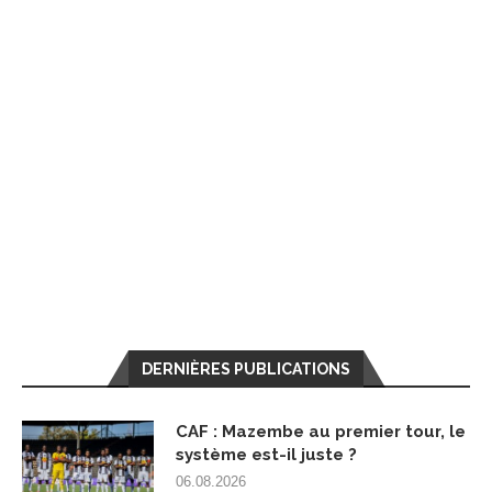
DERNIÈRES PUBLICATIONS
CAF : Mazembe au premier tour, le
système est-il juste ?
06.08.2026