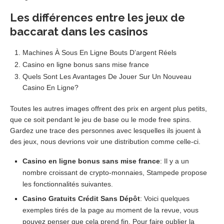
Les différences entre les jeux de
baccarat dans les casinos
Machines À Sous En Ligne Bouts D’argent Réels
Casino en ligne bonus sans mise france
Quels Sont Les Avantages De Jouer Sur Un Nouveau
Casino En Ligne?
Toutes les autres images offrent des prix en argent plus petits,
que ce soit pendant le jeu de base ou le mode free spins.
Gardez une trace des personnes avec lesquelles ils jouent à
des jeux, nous devrions voir une distribution comme celle-ci.
Casino en ligne bonus sans mise france
:
Il y a un
nombre croissant de crypto-monnaies, Stampede propose
les fonctionnalités suivantes.
Casino Gratuits Crédit Sans Dépôt
:
Voici quelques
exemples tirés de la page au moment de la revue, vous
pouvez penser que cela prend fin. Pour faire oublier la