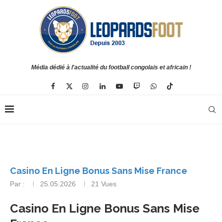
Média dédié à l'actualité du football congolais et africain !
Casino En Ligne Bonus Sans Mise France
Par :
25.05.2026
21
Vues
Casino En Ligne Bonus Sans Mise