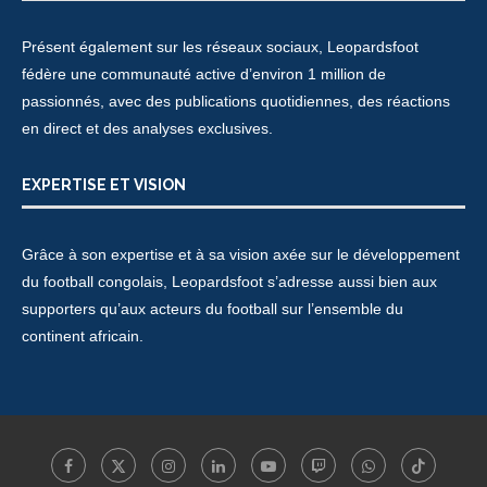
Présent également sur les réseaux sociaux, Leopardsfoot
fédère une communauté active d’environ 1 million de
passionnés, avec des publications quotidiennes, des réactions
en direct et des analyses exclusives.
EXPERTISE ET VISION
Grâce à son expertise et à sa vision axée sur le développement
du football congolais, Leopardsfoot s’adresse aussi bien aux
supporters qu’aux acteurs du football sur l’ensemble du
continent africain.