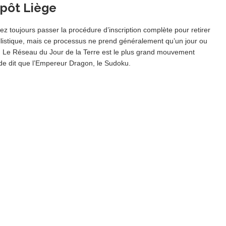
pôt Liège
z toujours passer la procédure d’inscription complète pour retirer
allistique, mais ce processus ne prend généralement qu’un jour ou
s. Le Réseau du Jour de la Terre est le plus grand mouvement
e dit que l’Empereur Dragon, le Sudoku.