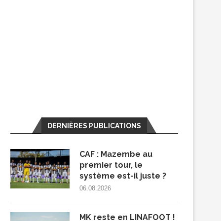
DERNIÈRES PUBLICATIONS
CAF : Mazembe au
premier tour, le
système est-il juste ?
06.08.2026
MK reste en LINAFOOT !