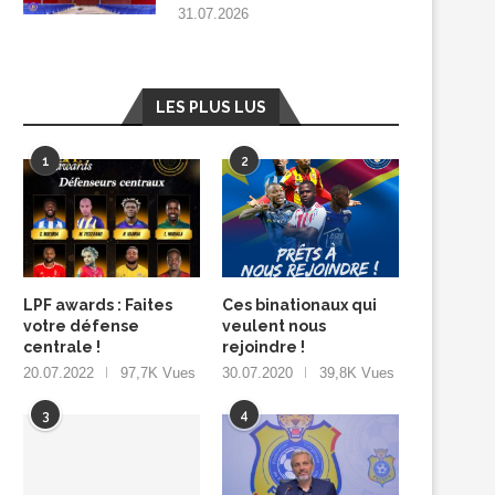
31.07.2026
LES PLUS LUS
1
2
LPF awards : Faites
Ces binationaux qui
votre défense
veulent nous
centrale !
rejoindre !
20.07.2022
97,7K Vues
30.07.2020
39,8K Vues
3
4