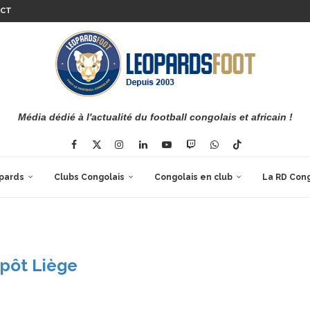
ACT
Média dédié à l'actualité du football congolais et africain !
pards
Clubs Congolais
Congolais en club
La RD Con
pôt Liège