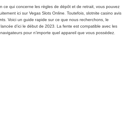
n ce qui concerne les règles de dépôt et de retrait, vous pouvez
ement ici sur Vegas Slots Online. Toutefois, slotnite casino avis
ts. Voici un guide rapide sur ce que nous recherchons, le
 lancée d’ici le début de 2023. La fente est compatible avec les
s navigateurs pour n’importe quel appareil que vous possédez.