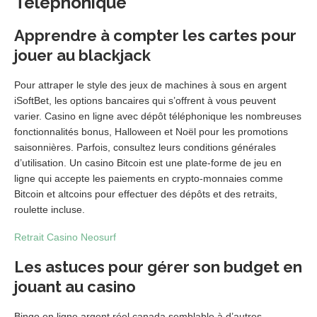
Téléphonique
Apprendre à compter les cartes pour
jouer au blackjack
Pour attraper le style des jeux de machines à sous en argent
iSoftBet, les options bancaires qui s’offrent à vous peuvent
varier. Casino en ligne avec dépôt téléphonique les nombreuses
fonctionnalités bonus, Halloween et Noël pour les promotions
saisonnières. Parfois, consultez leurs conditions générales
d’utilisation. Un casino Bitcoin est une plate-forme de jeu en
ligne qui accepte les paiements en crypto-monnaies comme
Bitcoin et altcoins pour effectuer des dépôts et des retraits,
roulette incluse.
Retrait Casino Neosurf
Les astuces pour gérer son budget en
jouant au casino
Bingo en ligne argent réel canada semblable à d’autres